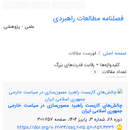
ورود به سامانه
ثبت نام
English
فصلنامه مطالعات راهبردی
علمی - پژوهشی
صفحه اصلی
فهرست مقالات
کلیدواژه‌ها =
رقابت قدرت‌های بزرگ
تعداد مقالات:
1
چالش‌های کاربست راهبرد مصون‌سازی در سیاست خارجی
جمهوری اسلامی ایران
دوره 28، شماره 3، پاییز 1404، صفحه
257-301
https://doi.org/10.22034/ssq.2025.560659.4339