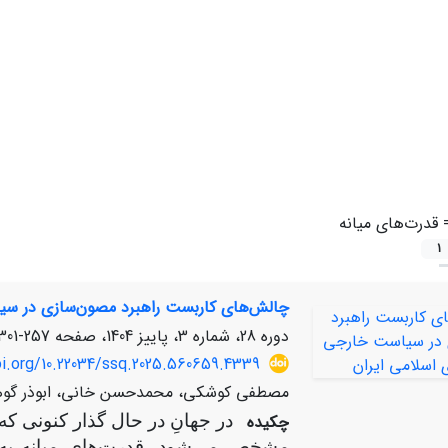
=
قدرت‌های میانه
1
چالش‌های کاربست راهبرد مصون‌سازی در سی
دوره 28، شماره 3، پاییز 1404، صفحه
257-301
oi.org/10.22034/ssq.2025.560659.4339
مصطفی کوشکی، محمدحسن خانی، ابوذر گوه
چکیده
در جهانِ در حال گذار کنونی ک
مشخص می‌شود، قدرت‌های میانه به 