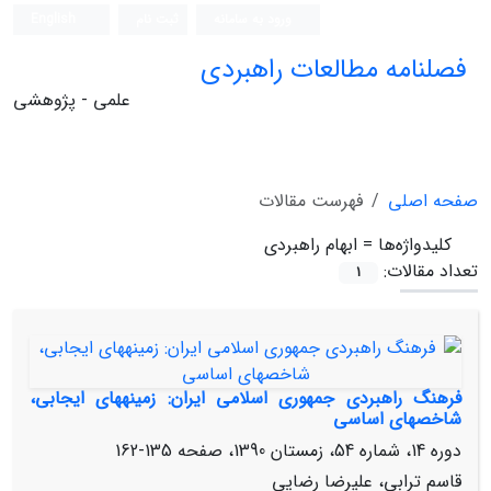
ورود به سامانه
ثبت نام
English
فصلنامه مطالعات راهبردی
علمی - پژوهشی
صفحه اصلی
فهرست مقالات
کلیدواژه‌ها =
ابهام راهبردی
تعداد مقالات:
1
فرهنگ راهبردی جمهوری اسلامی ایران: زمینه‏های ایجابی،
شاخص‏های اساسی
دوره 14، شماره 54، زمستان 1390، صفحه
135-162
قاسم ترابی، علیرضا رضایی