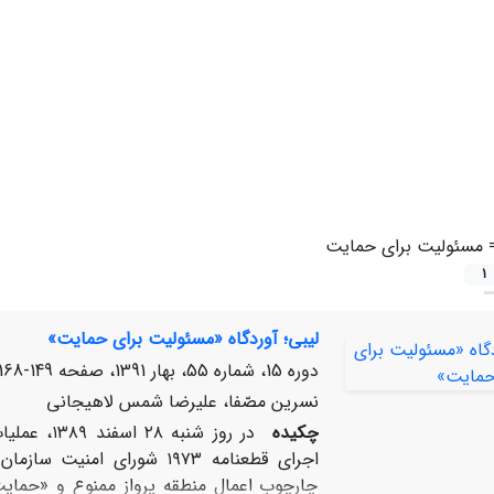
=
مسئولیت برای حمایت
1
لیبی؛ آوردگاه «مسئولیت برای حمایت»
دوره 15، شماره 55، بهار 1391، صفحه
149-168
نسرین مصّفا، علیرضا شمس لاهیجانی
چکیده
در روز شن
اجرای قطعنامه ۱۹۷۳ شورای 
چارچوب اعمال منطقه پرواز ممنوع و «حمایت