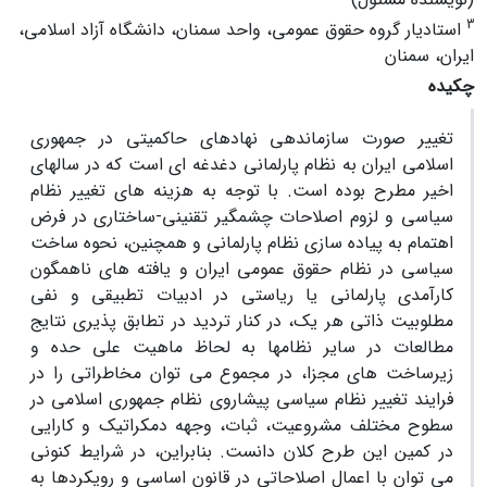
3
استادیار گروه حقوق عمومی، واحد سمنان، دانشگاه آزاد اسلامی،
ایران، سمنان
چکیده
تغییر صورت سازماندهی نهادهای حاکمیتی در جمهوری
اسلامی ایران به نظام پارلمانی دغدغه­ ای است که در سال‏های
اخیر مطرح بوده است. با توجه ‏به هزینه­ های تغییر نظام
سیاسی و لزوم اصلاحات چشمگیر تقنینی-ساختاری در فرض
اهتمام به پیاده ‏سازی نظام پارلمانی و همچنین، نحوه ساخت
سیاسی در نظام حقوق عمومی ایران و یافته­ های ناهمگون
کارآمدی پارلمانی یا ریاستی در ادبیات تطبیقی و نفی
مطلوبیت ذاتی هر یک، در کنار تردید در تطابق ­پذیری نتایج
مطالعات در سایر نظام‏ها به لحاظ ماهیت علی‏ حده و
زیرساخت­ های مجزا، در مجموع می ­توان مخاطراتی را در
فرایند تغییر نظام سیاسی پیشاروی نظام جمهوری اسلامی در
سطوح مختلف مشروعیت، ثبات، وجهه دمکراتیک و کارایی
در کمین این طرح کلان دانست. بنابراین، در شرایط کنونی
می ­توان با اعمال اصلاحاتی در قانون اساسی و رویکردها به‏