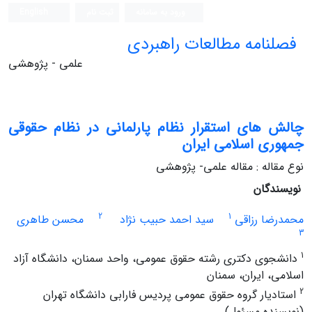
ورود به سامانه
ثبت نام
English
فصلنامه مطالعات راهبردی
علمی - پژوهشی
چالش‏ های استقرار نظام پارلمانی در نظام حقوقی
جمهوری اسلامی ایران
نوع مقاله : مقاله علمی- پژوهشی
نویسندگان
2
1
محمدرضا رزاقی
سید احمد حبیب نژاد
محسن طاهری
3
1
دانشجوی دکتری رشته حقوق عمومی، واحد سمنان، دانشگاه آزاد
اسلامی، ایران، سمنان
2
استادیار گروه حقوق عمومی پردیس فارابی دانشگاه تهران
(نویسنده مسئول)