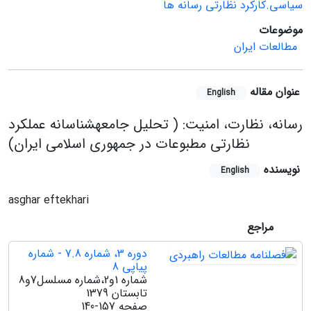
سیاسی.کارکرد نظارتی رسانه ها
موضوعات
مطالعات ایران
عنوان مقاله
English
رسانه، نظارت، امنیت: ( تحلیل جامعه‏شناسانه عملکرد
نظارتی مطبوعات در جمهوری اسلامی ایران)
نویسنده
English
asghar eftekhari
مراجع
دوره 3، شماره 7.8 - شماره
پیاپی 8
شماره 1و2،شماره مسلسل7و8
تابستان 1379
صفحه
140-157