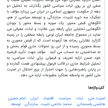
منفی‏ ای بر روی ثبات سیاسی کشور بگذارند، به تحلیل دو
دهه از حکومت جمهوری اسلامی در ایران می‏ پردازد.مؤلف با
تفکیک سه دوره تثبیت، سازندگی و توسعه سیاسی از هم،
الگوهای قبض‏ محور، یک سویه و بسط محور را چونان
الگوهایی تحلیلی برای رابطه بین نظارت و ثبات، معرفی می‏
نماید.در مجموع جامعه ایران نوعی رابطه منطقی را در زمینه
کارکرد نظارتی رسانه‏ ها آزموده است که از قبض‏ محوری به
بسط محوری رسیده و از این‏ رو تحولات جاری قوام‏ بخش و
نه ضدامنیتی به حساب می ‏آیند. مؤلف جهت تأیید فرضیه
خود ضمن ارایه تعریف و فرمولی برای ثبات سیاسی، به
تحلیل شرایط جاری در قالب فرمول پیشنهادی همت گمارده و
در پایان راهبردهایی را جهت احتراز از بروز اختلال در امنیت
ملی کشور به واسطه عملکرد مطبوعات ارایه می ‏دهد.
کلیدواژه‌ها
امنیت ملی
ثبات
سیاست
اقتصاد
ایران
امام‏ خمینی
هاشمی رفسنجانی
محمد خاتمی.تثبیت. سازندگی . توسعه