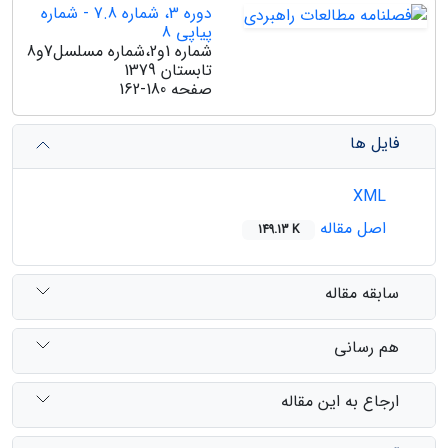
دوره 3، شماره 7.8 - شماره
پیاپی 8
شماره 1و2،شماره مسلسل7و8
تابستان 1379
صفحه
162-180
فایل ها
XML
اصل مقاله
149.13 K
سابقه مقاله
هم رسانی
ارجاع به این مقاله