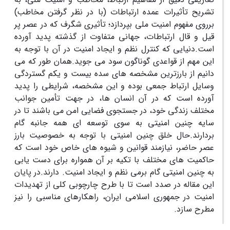
تشریح تأثیرات عمده ارتباطات (با در نظر گرفتن مخاطب)
برروی مفهوم امنیت ملی بپردازد؛ تأثیری شگرف که در عصر پر
قیل و قال ارتباطات، جهانی متفاوت از گذشته پدید آورده
است.دنیایی که کنترل نظم و ایجاد امنیت در آن با توجه به
این مهم از قواعدی گوناگون سود می‏ جوید.همان‏ طور که می‏
دانیم از بارزترین مشخصه‏ های سده بیست و یکم گستردگی
وسایل ارتباط جمعی بوده و این مشخصه، شرایطی را پدید
آورده است که در آن انسان ها، در جهت تأمین جوانب
مختلف زندگی خود، در جستجوی فضایی امن می ‏باشند تا در
سایه چنین امنیتی به سوی توسعه ‏ای همه ‏جانبه گام
بردارند.حال خلق چنین امنیتی با توجه به خصوصیت بارز
عصر حاضر، نیازمند قوانین و شیوه ‏های خاص خود است که
حاکمیت‏ های مختلف با تکیه بر آن همواره برای دست یابی
به چنین امنیتی گام برمی‏ نظم و ایجاد امنیت. دارند.در پایان
این مقاله در صدد است تا با طرح چارچوبی کلی از تهدیدات
امنیت در جمهوری اسلامی ایران، راهکارهای مناسبی را نیز
مطرح سازد.