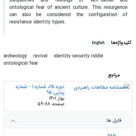
inequalities and feelings of self-denial and
ontological fear of ancient culture. This resurgence
can also be considered the configuration of
resistance identity types.
کلیدواژه‌ها
English
archeology
revival
identity security riddle
ontological fear
مراجع
دوره 25، شماره 1 - شماره
پیاپی 95
بهار 1401
صفحه
59-88
فایل ها