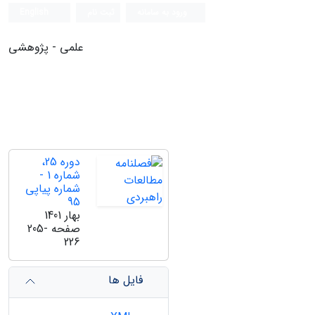
ورود به سامانه
ثبت نام
English
علمی - پژوهشی
دوره 25،
شماره 1 -
شماره پیاپی
95
بهار 1401
صفحه
205-
226
فایل ها