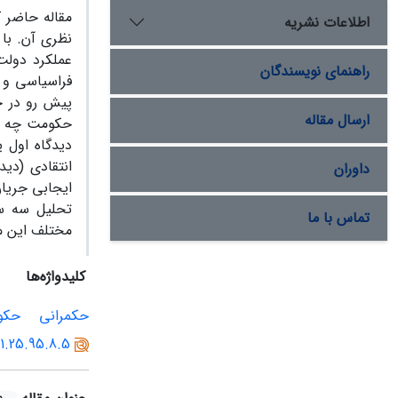
مقاله حاضر 
اطلاعات نشریه
نظری آن. با
عملکرد دولت
راهنمای نویسندگان
فراسیاسی و 
پیش رو در 
ارسال مقاله
حکومت چه رو
دیدگاه اول 
انتقادی (دید
داوران
ایجابی جریان
تحلیل سه سط
تماس با ما
مختلف این مج
کلیدواژه‌ها
حکمرانی
حکوم
01.25.95.8.5