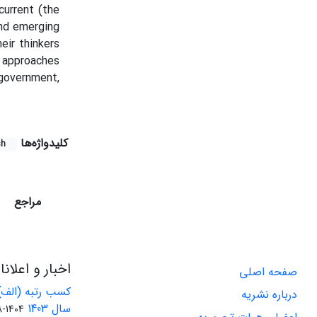
current (the
and emerging
eir thinkers
l approaches
 government,
کلیدواژه‌ها
sh
مراجع
اخبار و اعلان
صفحه اصلی
کسب رتبه (الف)
درباره نشریه
سال 1403
1404-08-01