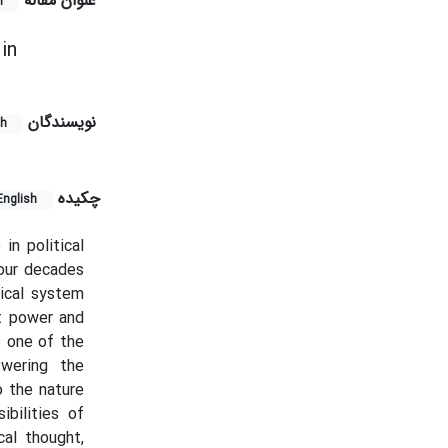
عنوان مقاله
h
in
نویسندگان
sh
چکیده
English
in political
four decades
tical system
t power and
s one of the
swering the
o the nature
bilities of
cal thought,