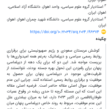
3
استادیار گروه علوم سیاسی، واحد اهواز، دانشگاه آزاد اسلامی،
اهواز، ایران.
4
استادیار گروه علوم سیاسی، دانشگاه شهید چمران اهواز، اهواز،
ایران
https://doi.org/10.22034/srq.2024.196374
چکیده
کوشش عربستان سعودی و رژیم صهیونیستی برای برقراری
روابط رسمی سیاسی و دیپلماتیک به‌رغم همه امیدواری‌‎ها با
بن‏‌بست مواجه شد. این دو که برای یک دهه از دیپلماسی
پنهان برای رقم‌زدن این تحول بهره جسته بودند، نتوانستند از
ظرفیت‏‌های موجود در دیپلماسی پنهان برای حصول به
موفقیت و برقراری روابط رسمی استفاده کنند. چرایی این عدم
موفقیت، سوال اصلی مقاله حاضر است. فرضیه اصلی مقاله
این است که این مسئله گرچه تا حدی ریشه در وقوع عمیات
طوفان‌الاقصی در اکتبر 2023 دارد، اما به میزان بیشتری علل
این عدم موفقیت، مربوط به روند خاص دیپلماسی پنهان میان
این دو است. دیپلماسی پنهان میان عربستان و رژیم