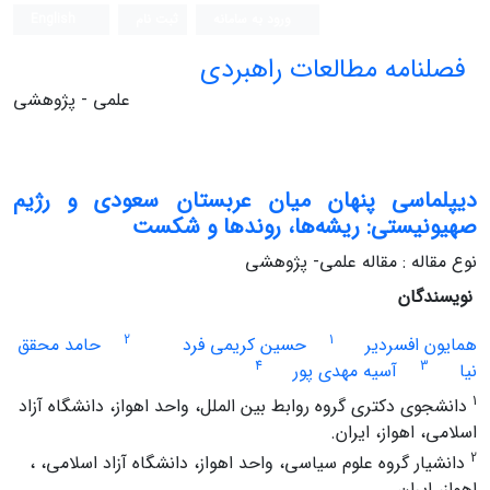
ورود به سامانه
ثبت نام
English
فصلنامه مطالعات راهبردی
علمی - پژوهشی
دیپلماسی پنهان میان عربستان سعودی و رژیم
صهیونیستی: ریشه‌‏ها، روندها و شکست
نوع مقاله : مقاله علمی- پژوهشی
نویسندگان
2
1
همایون افسردیر
حسین کریمی فرد
حامد محقق
4
3
نیا
آسیه مهدی پور
1
دانشجوی دکتری گروه روابط بین الملل، واحد اهواز، دانشگاه آزاد
اسلامی، اهواز، ایران.
2
دانشیار گروه علوم سیاسی، واحد اهواز، دانشگاه آزاد اسلامی، ،
اهواز، ایران.