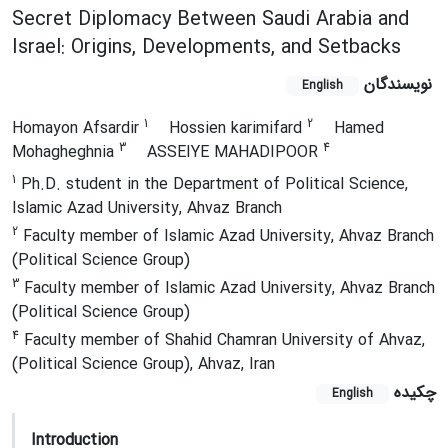
Secret Diplomacy Between Saudi Arabia and
Israel: Origins, Developments, and Setbacks
نویسندگان
English
1
2
Homayon Afsardir
Hossien karimifard
Hamed
3
4
Mohagheghnia
ASSEIYE MAHADIPOOR
1
Ph.D. student in the Department of Political Science,
Islamic Azad University, Ahvaz Branch
2
Faculty member of Islamic Azad University, Ahvaz Branch
(Political Science Group)
3
Faculty member of Islamic Azad University, Ahvaz Branch
(Political Science Group)
4
Faculty member of Shahid Chamran University of Ahvaz,
(Political Science Group), Ahvaz, Iran
چکیده
English
Introduction