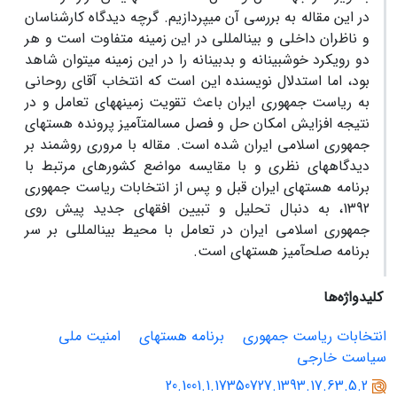
در این مقاله به بررسی آن می‏پردازیم. گرچه دیدگاه کارشناسان
و ناظران داخلی و بین‏المللی در این زمینه متفاوت است و هر
دو رویکرد خوش‏بینانه و بدبینانه را در این زمینه می‏توان شاهد
بود، اما استدلال نویسنده این است که انتخاب آقای روحانی
به ریاست جمهوری ایران باعث تقویت زمینه‏های تعامل و در
نتیجه افزایش امکان حل و فصل مسالمت‏آمیز پرونده هسته‏ای
جمهوری اسلامی ایران شده است. مقاله با مروری روشمند بر
دیدگاه‏های نظری و با مقایسه مواضع کشورهای مرتبط با
برنامه هسته‏ای ایران قبل و پس از انتخابات ریاست جمهوری
1392، به دنبال تحلیل و تبیین افق‏های جدید پیش روی
جمهوری اسلامی ایران در تعامل با محیط بین‏المللی بر سر
برنامه صلح‏آمیز هسته‏ای است.
کلیدواژه‌ها
انتخابات ریاست جمهوری
برنامه هسته‏ای
امنیت ملی
سیاست خارجی
20.1001.1.17350727.1393.17.63.5.2