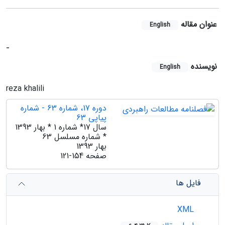
عنوان مقاله
English
-
نویسنده
English
reza khalili
دوره 17، شماره 63 - شماره
پیاپی 63
سال 17* شماره 1 * بهار 1393
* شماره مسلسل 63
بهار 1393
صفحه
121-154
فایل ها
XML