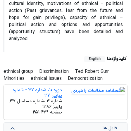
cultural identity, motivations of ethnical – political
action (Past grievances, fear from the future and
hope for gain privilege), capacity of ethnical –
political action and options and apportunities
(apportunity structure) have been detailed and
analyzed.
کلیدواژه‌ها
English
ethnical group
Discrimination
Ted Robert Gurr
Minorities
ethnical issues
Democratization
دوره 10، شماره 37 - شماره
پیاپی 37
شماره 3 ،شماره مسلسل 37.
پاییز 1386
صفحه
451-479
فایل ها