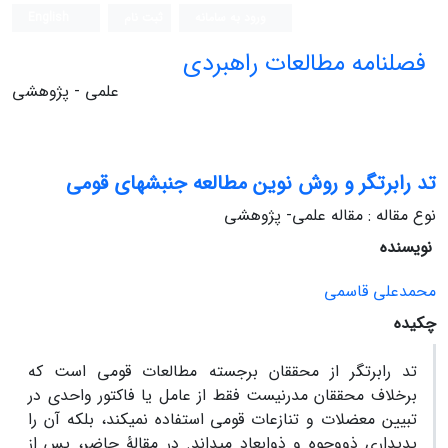
ورود به سامانه
ثبت نام
English
فصلنامه مطالعات راهبردی
علمی - پژوهشی
تد رابرت‏گر و روش نوین مطالعه جنبش‏های قومی
نوع مقاله : مقاله علمی- پژوهشی
نویسنده
محمدعلی قاسمی
چکیده
تد رابرت‏گر از محققان برجسته مطالعات قومی است که
برخلاف محققان مدرنیست فقط از عامل یا فاکتور واحدی در
تبیین معضلات و تنازعات قومی استفاده نمی‏کند، بلکه آن را
پدیداری ذووجوه و ذوابعاد می‏داند. در مقالۀ حاضر، پس از