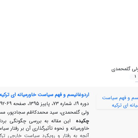
لی گل‏محمدی
1
اردوغانیسم و فهم سیاست خاورمیانه‏ ای ترکیه
دوره 19، شماره 73، پاییز 1395، صفحه
69-92
ولی گل‏محمدی، سید محمدکاظم سجادپور، م
چکیده
این مقاله به بررسی چگونگی بردا
خاورمیانه و نحوه تأثیرگذاری آن بر رفتار سی
آنچه به رفتار و رویکرد سیاست خارجی ترکیه