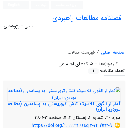
ورود به سامانه
ثبت نام
English
فصلنامه مطالعات راهبردی
علمی - پژوهشی
صفحه اصلی
فهرست مقالات
کلیدواژه‌ها =
شبکه‏‌های اجتماعی
تعداد مقالات:
1
گذار از الگوی کلاسیک کنش تروریستی به پسامدرن (مطالعه
موردی: ایران)
دوره 26، شماره 4، زمستان 1402، صفحه
103-118
https://doi.org/10.22034/ssq.2024.192309