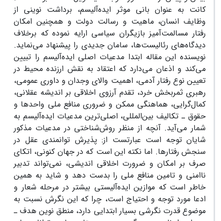
کانت به عنوان بانی موثر ایده‌آلیسم، برداشت نوینی از
وظایف انسان، ماهیت و رسالت دولت و همچنین امکان
رفتار مسالمت‌آمیز بازیگران سیاسی ارایه نموده که برخلاف
دیدگاه‌های رئالیست‌ها، سامان جدیدی را پیشنهاد می‌نماید.
نویسنده این مقاله ابتدا مدعیات اصلی ایده‌آلیسم را تبیین
می‌کند و اذعان می‌دارد که اعتقاد به نقش ارزنده محیط در
تعیین نوع رفتار آدمی، اهمیت والای وجدان و داوری عمومی،
رهبری ثمربخش خرد، تقدم آرزوی اخلاقی بر اندیشه عقلانی،
کمال‌گرایی، هماهنگی ممکن و ضروری منافع ملی واحدها و
حقوق ـ تکالیف بین‌المللی، اصلی‌ترین مدعیات ایده‌آلیسم به
شمار می‌آید. آنچه از منظر روش‌شناختی در مدعیات مذکور
شایان توجه است عبارتست از: پذیرش توانمندی عقل در
سنجش رفتارها. اما نکته این است که در جهان کنونی، اتکای
صرف بر امکان و ضرورت اخلاقی اندیشی، نمی‌تواند تدبیر
ناامنی و تامین منافع ملی را بدست دهد و شاید به همین
خاطر است که موازین ایده‌آلیستی بیشتر در مرحله شعار و
ادعا مورد توجه و احتیاج است، چرا که این نگرش نسبت به
موضوع قدرت نگرشی بسیار ابتدایی دارد، منطق نوین هدف ـ