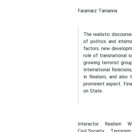
Faramarz Tamanna
The realistic discours
of politics and inter
factors: new developme
role of transnational 
growing terrorist grou
International Relations
in Realism, and also 
prominent aspect. Fina
on State.
Interactor
Realism
W
Civil Society
Terrorism