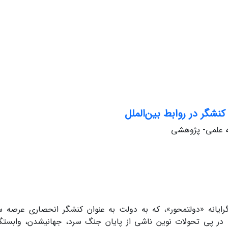
نش‏گر در روابط بین‌الملل
له علمی- پژوهشی
گرایانه «دولت‏محور»، که به دولت به عنوان کنش‏گر انحصاری عرصه 
در پی تحولات نوین ناشی از پایان جنگ سرد، جهانی‏شدن، وابستگی