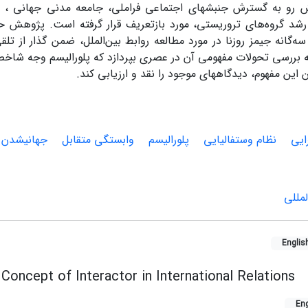
ش رو ‌به گسترش جنبش‏های اجتماعی فراملی، جامعه مدنی جهانی ، 
 رشد گروه‌های تروریستی، مورد بازتعریف قرار گرفته است. پژوهش حا
ه‌گانه جیمز روزنا در مورد مطالعه روابط بین‌الملل، ضمن گذار از تلق
به بررسی تحولات مفهومی آن در عصری بپردازد که پلورالیسم وجه شا
 این مفهوم، دیدگاههای موجود را نقد و ارزیابی کند.
ایی
نظام وستفالیایی
پلورالیسم
وابستگی متقابل
جهانی‏شدن
مللی
Englis
oncept of Interactor in International Relations
Eng