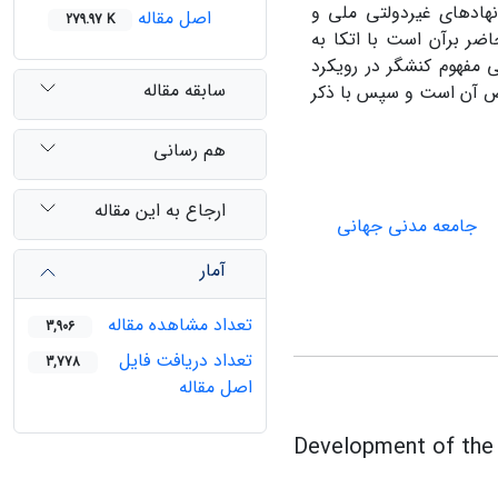
نهادهای غیردولتی ملی و
اصل مقاله
279.97 K
ضر بر‌آن است با اتکا به
ی مفهوم کنش‏گر در رویکرد
سابقه مقاله
خص آن است و سپس با ذکر
هم رسانی
ارجاع به این مقاله
جامعه مدنی جهانی
آمار
تعداد مشاهده مقاله
3,906
تعداد دریافت فایل
3,778
اصل مقاله
Development of the C