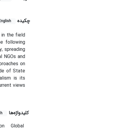
چکیده
English
in the field
he following
y, spreading
nal NGOs and
pproaches on
ude of State
lism is its
urrent views
کلیدواژه‌ها
sh
ion
Global