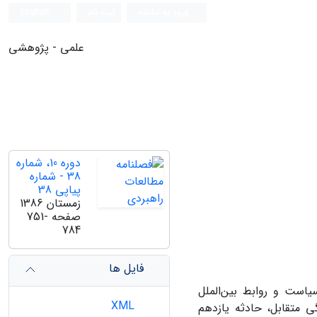
ورود به سامانه
ثبت نام
English
علمی - پژوهشی
دوره 10، شماره
38 - شماره
پیاپی 38
زمستان 1386
صفحه
751-
784
فایل ها
سیاست و روابط بین‌الملل
XML
 متقابل، حادثه یازدهم