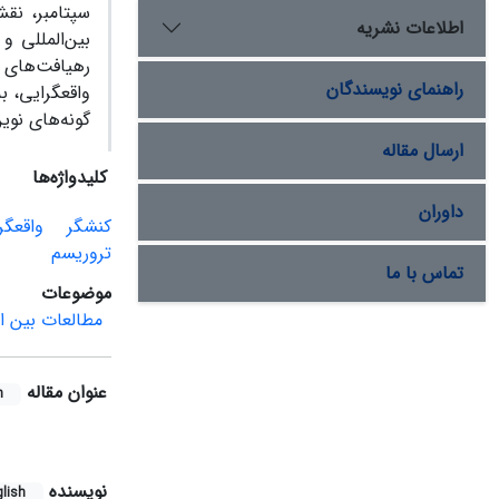
سپتامبر، نق
اطلاعات نشریه
بین‌المللی و
رهیافت‌های س
راهنمای نویسندگان
واقع‏گرایی، 
گونه‌های نوین
ارسال مقاله
کلیدواژه‌ها
داوران
کنش‏گر
واقع‏گر
تروریسم
تماس با ما
موضوعات
مطالعات بین ال
عنوان مقاله
h
نویسنده
lish