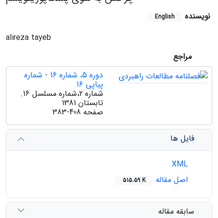
نویسنده
English
alireza tayeb
مراجع
دوره 5، شماره 16 - شماره
پیاپی 16
شماره 2،شماره مسلسل 16.
تابستان 1381
صفحه
383-408
فایل ها
XML
اصل مقاله
515.59 K
سابقه مقاله