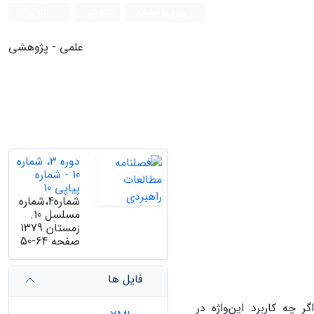
ورود به سامانه
ثبت نام
English
علمی - پژوهشی
دوره 3، شماره
10 - شماره
پیاپی 10
شماره4،شماره
مسلسل 10.
زمستان 1379
صفحه
50-64
فایل ها
 چه‌ کاربرد این‌واژه‌ در