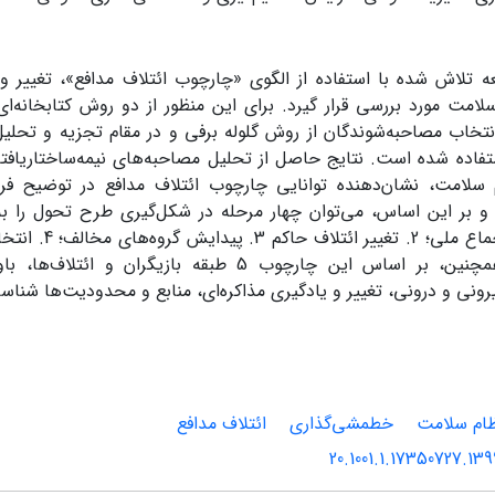
عه تلاش شده با استفاده از الگوی «چارچوب ائتلاف مدافع»، تغییر
امت مورد بررسی قرار گیرد. برای این منظور از دو روش کتابخانه‌ا
تخاب مصاحبه‌‏شوندگان از روش گلوله برفی و در مقام تجزیه و تحلی
 سلامت، نشان‌‏دهنده توانایی چارچوب ائتلاف مدافع در توضیح فر
اتفاق‏نظر و اجماع مل
خط‌‌مشی. همچنین، بر اساس این چارچوب 5 طبقه بازیگرا
رونی و درونی، تغییر و یادگیری مذاکره‌ای، منابع و محدودیت‌ها شناس
ام سلامت
خط‏مشی‌گذاری
ائتلاف مدافع
20.1001.1.17350727.13