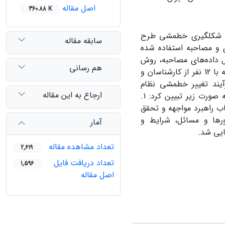
اصل مقاله
360.88 K
 و شکل‏گیری خط‏مشی طرح
سابقه مقاله
ی و مصاحبه استفاده شده
ل داده‌های مصاحبه، روش
هم رسانی
تحلیل تم استفاده شده است. نتایج حاصل از تحلیل مصاحبه‏‌های نیمه‏‌ساختاریافته با 12 نفر از کارشناسان و
آیند تغییر خط‏مشی نظام
ارجاع به این مقاله
سلامت بوده و بر این اساس، می‌‏توان چهار مرحله در شکل‌گیری طرح تحول را به صورت زیر تبیین کرد: 1.
ی؛ 2. تغییر ائتلاف حاکم 3. پیدایش گرو‌ه‌های مخالف؛ 4. انتخاب راهبرد مواجهه و تحقق
ن و ائتلاف‌ها، باورها و مسائل، شرایط و
آمار
ایی شد.
تعداد مشاهده مقاله
2,619
تعداد دریافت فایل
1,596
اصل مقاله