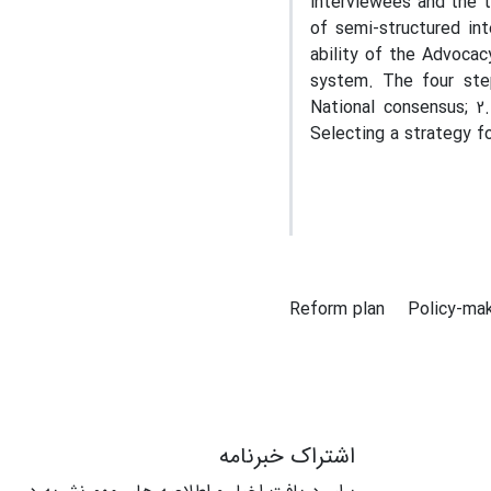
interviewees and the t
of semi-structured int
ability of the Advocac
system. The four step
National consensus; 2
Selecting a strategy f
Reform plan
Policy-ma
اشتراک خبرنامه