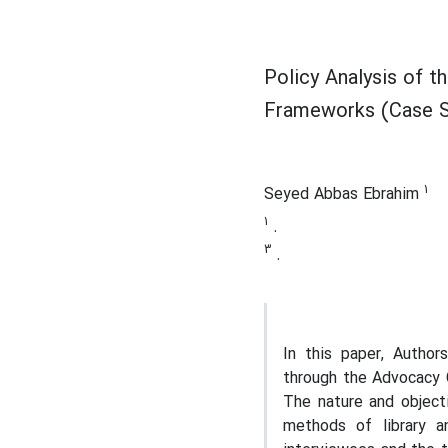
Policy Analysis of 
Frameworks (Case St
1
Seyed Abbas Ebrahim
1
.
3
.
In this paper, Autho
through the Advocacy 
The nature and object
methods of library 