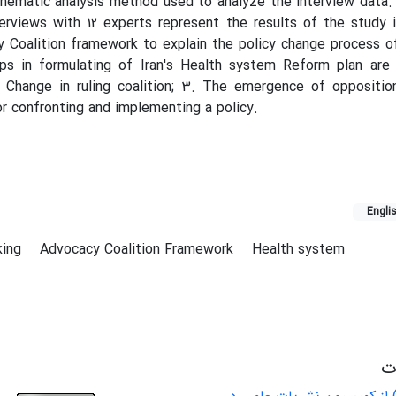
hematic analysis method used to analyze the interview data.
erviews with 12 experts represent the results of the study 
y Coalition framework to explain the policy change process o
s in formulating of Iran's Health system Reform plan are in
. Change in ruling coalition; 3. The emergence of oppositio
or confronting and implementing a policy.
Engli
king
Advocacy Coalition Framework
Health system
ات