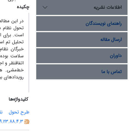
چکیده
اطلاعات نشریه
در این مطال
راهنمای نویسندگان
تحول نظام سل
است. برای ان
ارسال مقاله
خبرگان نظام
داوران
تماس با ما
رویدادهای بی
کلیدواژه‌ها
طرح تحول
نظ
99.23.88.4.3