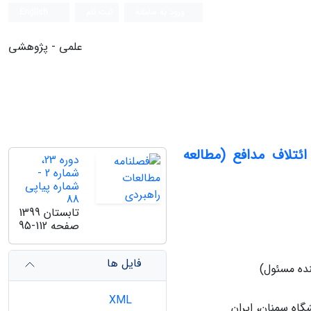
ورود به سامانه
ثبت نام
English
علمی - پژوهشی
تلاف مدافع (مطالعه
دوره 23،
شماره 2 -
شماره پیاپی
88
تابستان 1399
صفحه
95-112
فایل ها
نده مسئول)
XML
اه سمنان، ایران