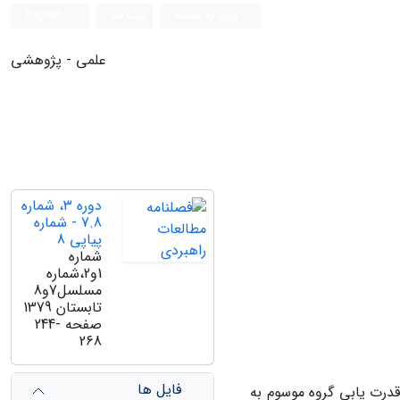
ورود به سامانه
ثبت نام
English
علمی - پژوهشی
دوره 3، شماره
7.8 - شماره
پیاپی 8
شماره
1و2،شماره
مسلسل7و8
تابستان 1379
صفحه
244-
268
فایل ها
رت‏ یابی گروه موسوم به