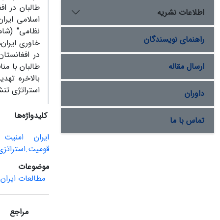
طالبان در اف
اطلاعات نشریه
اسلامی ایران
نظامی" (شام
راهنمای نویسندگان
خاوری ایران،
در افغانستا
ارسال مقاله
طالبان با من
بالاخره تهد
استراتژی تن
داوران
کلیدواژه‌ها
تماس با ما
ایران
امنیت
قومیت.استراتزی
موضوعات
مطالعات ایران
مراجع