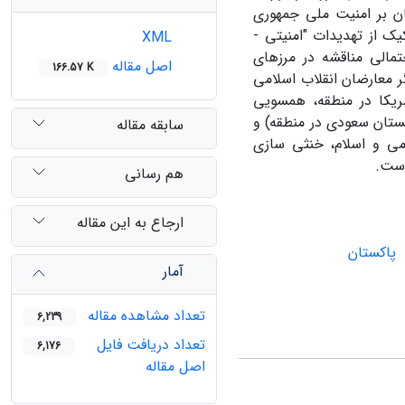
تان بر امنیت ملی جمهوری
یک از تهدیدات "امنیتی -
XML
تمالی مناقشه در مرزهای
اصل مقاله
166.57 K
ر معارضان انقلاب اسلامی
مریکا در منطقه، همسویی
بستان سعودی در منطقه) و
سابقه مقاله
ی و اسلام، خنثی‏ سازی
است.
هم رسانی
ارجاع به این مقاله
پاکستان
آمار
تعداد مشاهده مقاله
6,239
تعداد دریافت فایل
6,176
اصل مقاله