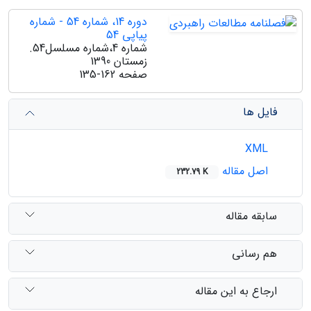
دوره 14، شماره 54 - شماره
پیاپی 54
شماره 4،شماره مسلسل54.
زمستان 1390
صفحه
135-162
فایل ها
XML
اصل مقاله
232.79 K
سابقه مقاله
هم رسانی
ارجاع به این مقاله