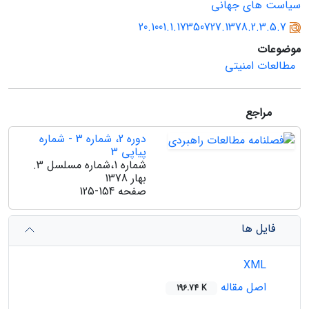
سیاست های جهانی
20.1001.1.17350727.1378.2.3.5.7
موضوعات
مطالعات امنیتی
مراجع
دوره 2، شماره 3 - شماره
پیاپی 3
شماره 1،شماره مسلسل 3.
بهار 1378
صفحه
125-154
فایل ها
XML
اصل مقاله
196.74 K