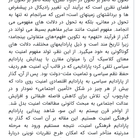
فضای نظری است که برآیند آن، تغییر رادیکال در پیش‏فرض
‏ها و برداشت‏های زمینه‏ای است؛ امری که سرانجام نه تنها به
تحول در معانی، بلکه به تحول در دلالت های مفهومی می
انجامد. مفهوم امنیت ‏مانند سایر مفاهیم بسیط می ‏تواند در
گذر از فرآیند «تفهم» به تکوین «فهم»‏های متفاوتی بینجامد؛
زیرا تاریخ ‏مند است و ذیل پارادایم‏های مختلف، دلالت ‏های
گوناگونی به خود می‏گیرد. از این نظر، تولد مفهوم امنیت به
معنای کلاسیک آن را می‏توان مقارن با پیدایش پارادایم
سیاسی تلقی کرد؛ پارادایمی که در قالب آن، امنیت هم ‏ردیف
حفظ نظم سیاسی و تمامیت ملت-دولت بود. پس از آن، گذار
از پارادایم سیاسی به پارادایم اقتصادی امنیت روی داد؛ که
بیش از هر چیز در شکل «تأمین اجتماعی» نمودار و در
چارچوب آن، تلاش برای کاهش فاصله طبقاتی و افزایش
عدالت اجتماعی به مبحث کانونی مطالعات امنیت بدل شد.
از اواخر قرن بیستم به این سو، شاهد پیدایی پارادایم
فرهنگی امنیت هستیم. این مقاله بر آن است که گذار به
پارادایم فرهنگی امنیت، نتیجه مستقیم ورود به مرحله‏
مدرنیته متأخر است که امکان طرح نظریات نوینی دربارۀ