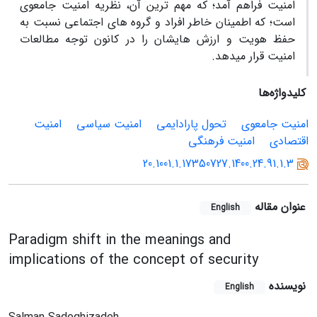
امنیت فراهم آمد؛ که مهم ‏ترین آن، نظریه امنیت جامعوی
است؛ که اطمینان‏ خاطر افراد و گروه ‏های اجتماعی نسبت به
حفظ هویت و ارزش هایشان را در کانون توجه مطالعات
امنیت قرار می‏دهد.
کلیدواژه‌ها
امنیت جامعوی
تحول پارادایمی
امنیت سیاسی
امنیت
اقتصادی
امنیت فرهنگی
20.1001.1.17350727.1400.24.91.1.3
عنوان مقاله
English
Paradigm shift in the meanings and
implications of the concept of security
نویسنده
English