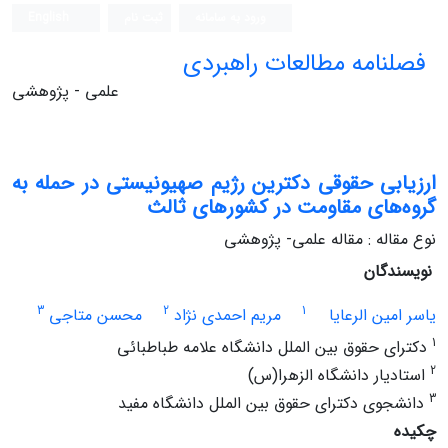
ورود به سامانه
ثبت نام
English
فصلنامه مطالعات راهبردی
علمی - پژوهشی
ارزیابی حقوقی دکترین رژیم صهیونیستی در حمله به
گروه‌های مقاومت در کشورهای ثالث
نوع مقاله : مقاله علمی- پژوهشی
نویسندگان
3
2
1
یاسر امین‏ الرعایا
مریم احمدی نژاد
محسن متاجی
1
دکترای حقوق بین ‏الملل دانشگاه علامه طباطبائی
2
استادیار دانشگاه الزهرا(س)
3
دانشجوی دکترای حقوق بین ‏الملل دانشگاه مفید
چکیده