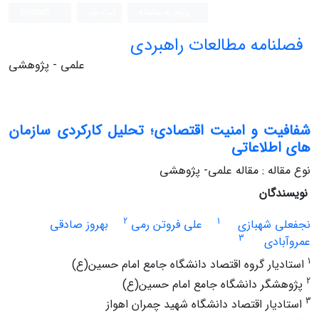
ورود به سامانه
ثبت نام
English
فصلنامه مطالعات راهبردی
علمی - پژوهشی
شفافیت و امنیت اقتصادی؛ تحلیل کارکردی سازمان‏
های اطلاعاتی
نوع مقاله : مقاله علمی- پژوهشی
نویسندگان
2
1
نجفعلی شهبازی
علی فروتن رمی
بهروز صادقی
3
عمروآبادی
1
استادیار گروه اقتصاد دانشگاه جامع امام حسین(ع)
2
پژوهشگر دانشگاه جامع امام حسین(ع)
3
استادیار اقتصاد دانشگاه شهید چمران اهواز