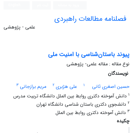
ورود به سامانه
ثبت نام
English
فصلنامه مطالعات راهبردی
علمی - پژوهشی
پیوند باستان‌شناسی با امنیت ملی
نوع مقاله : مقاله علمی- پژوهشی
نویسندگان
3
2
1
حسین اصغری ثانی
علی هژبری
مریم برازجانی
1
دانش‏ آموخته دکتری روابط بین الملل دانشگاه تربیت مدرس
2
دانشجوی دکتری باستان‏ شناسی دانشگاه تهران
3
دانش ‏آموخته دکتری روابط بین ‏الملل
چکیده