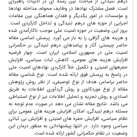
درهم‏ تنیدگی از مباحث بین‏ رشته‏ ای در ادبیات راهبردی
است. فصل مشترک نهادها در وظایف محوله، مداخله نهادها
و مؤسسات در امور یکدیگر و فقدان هماهنگی بین مقامات
اجرایی از حوزه ‏های ‏درهم ‏تنیدگی و تداخل کارکردی است.
بروز این وضعیت در حوزه امنیت ملی موجب ناکارآمدی شده
و هزینه‏ های گزافی را به بار می‏ آورد. پرسش اساسی مقاله
حاضر چیستی آثار و پیامدهای ‏درهم ‏تنیدگی بر حکمرانی
امنیت ملی در جمهوری اسلا‏می ‏ایران است. چهار فرضیه
افزایش هزینه‏ های عمومی، کاهش ثبات سیاسی، افزایش
حفره‏های امنیتی و تکمیل خلأ کارکردی نهادهای امنیت ملی
در پاسخ به پرسش فوق ارائه شده است. نوع‏ شناسی مقاله
حاضر براساس هدف از نوع توصیفی، از نظر روش پژوهش
مقاله از نوع موردکاوی و روش گردآوری اطلاعات به طریق
اسنادی و روش تجزیه و تحلیل اطلاعات نیز از نوع استنباطی
‏می ‏باشد. نتایج مقاله نشان ‏می‏ دهد در صورت عدم توجه به
‏مسئله‏ ‏درهم ‏تنیدگی، امکان افزایش هزینه‏ های عمومی برای
نظام سیاسی، افزایش حفره ‏های امنیتی و افزایش بی ‏ثباتی
سیاسی وجود دارد. در انتها پیشنهاداتی به منظور درمان این
وضعیت در نظام حکمرانی کشور ارائه شده است.