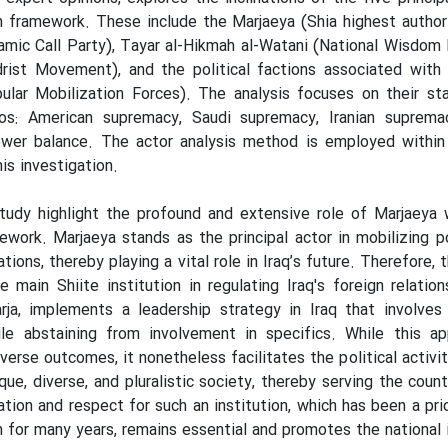
on framework. These include the Marjaeya (Shia highest authori
lamic Call Party), Tayar al-Hikmah al-Watani (National Wisdo
adrist Movement), and the political factions associated wit
ular Mobilization Forces). The analysis focuses on their st
ios: American supremacy, Saudi supremacy, Iranian suprema
wer balance. The actor analysis method is employed within
is investigation.
tudy highlight the profound and extensive role of Marjaeya w
ework. Marjaeya stands as the principal actor in mobilizing 
tions, thereby playing a vital role in Iraq’s future. Therefore,
e main Shiite institution in regulating Iraq's foreign relation
rja, implements a leadership strategy in Iraq that involves
le abstaining from involvement in specifics. While this a
verse outcomes, it nonetheless facilitates the political activit
ique, diverse, and pluralistic society, thereby serving the coun
tion and respect for such an institution, which has been a prio
an for many years, remains essential and promotes the national 