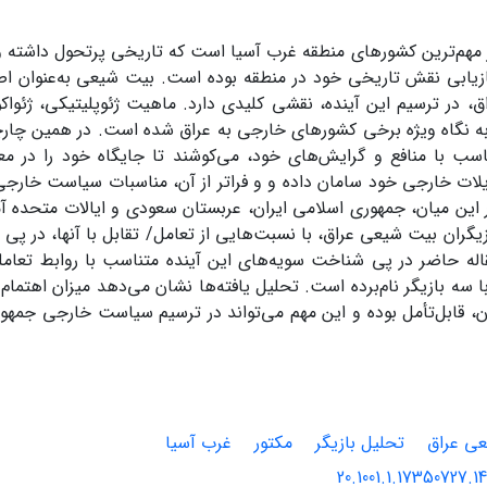
 مهم‌ترین کشورهای منطقه غرب آسیا است که تاریخی پرتحول داشته و
ازیابی نقش تاریخی خود در منطقه بوده است. بیت شیعی به‌عنوان اص
ق، در ترسیم این آینده، نقشی کلیدی دارد. ماهیت ژئوپلیتیکی، ژئواک
به نگاه ویژه برخی کشورهای خارجی به عراق شده است. در همین چار
ناسب با منافع و گرایش‌های خود، می‌کوشند تا جایگاه خود را در م
لات خارجی خود سامان داده و و فراتر از آن، مناسبات سیاست خارجی 
ر این میان، جمهوری اسلامی ایران، عربستان سعودی و ایالات متحده آم
یگران بیت شیعی عراق، با نسبت‌هایی از تعامل/ تقابل با آنها، در پی 
اله حاضر در پی شناخت سویه‌های این آینده متناسب با روابط تعامل
 سه بازیگر نام‌برده است. تحلیل یافته‌ها نشان می‌دهد میزان اهتمام
زن، قابل‌تأمل بوده و این مهم می‌تواند در ترسیم سیاست خارجی جمهور
ی عراق
تحلیل بازیگر
مکتور
غرب آسیا
20.1001.1.17350727.14