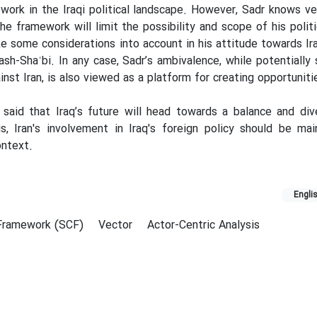
work in the Iraqi political landscape. However, Sadr knows ve
e framework will limit the possibility and scope of his politic
ke some considerations into account in his attitude towards Ira
h-Shaʿbi. In any case, Sadr’s ambivalence, while potentially 
inst Iran, is also viewed as a platform for creating opportuniti
said that Iraq’s future will head towards a balance and dive
is, Iran's involvement in Iraq's foreign policy should be ma
ontext.
Engli
 Framework (SCF)
Vector
Actor-Centric Analysis