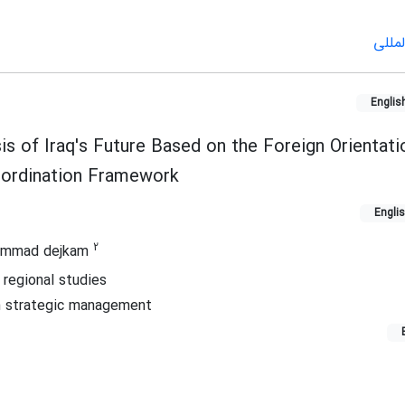
مللی
Englis
is of Iraq's Future Based on the Foreign Orientati
ordination Framework
Engli
2
mmad dejkam
regional studies
n strategic management