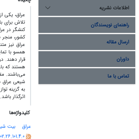
اطلاعات نشریه
عراق، یکی از
تلاش برای ب
راهنمای نویسندگان
کنشگر در عرا
کشور، منجر 
ارسال مقاله
عراق نیز مت
همسو با تمای
داوران
قرار دهند. د
هستند که باز
می‌باشند. مق
تماس با ما
شیعی عراق با
به گزینه توا
اثرگذار باشد.
کلیدواژه‌ها
عراق
بیت شیع
02.26.101.4.0