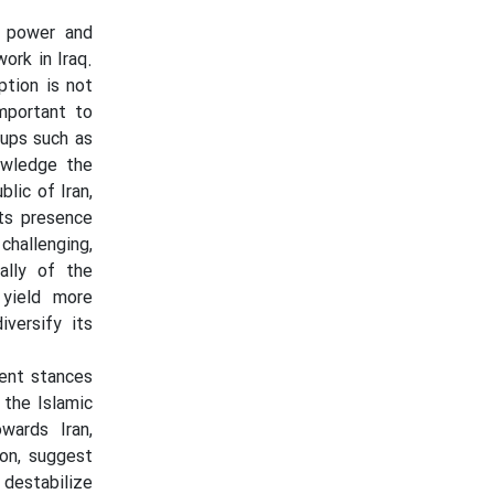
f power and
work in Iraq.
ption is not
important to
oups such as
nowledge the
lic of Iran,
its presence
challenging,
ally of the
 yield more
iversify its
gent stances
 the Islamic
wards Iran,
ion, suggest
 destabilize