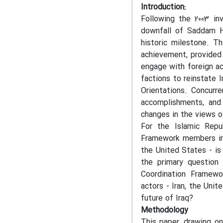
Introduction:
Following the 2003 in
downfall of Saddam Hu
historic milestone. T
achievement, provided
engage with foreign ac
factions to reinstate Ir
Orientations. Concurre
accomplishments, and 
changes in the views o
For the Islamic Repu
Framework members in I
the United States - is
the primary question 
Coordination Framewo
actors - Iran, the Uni
future of Iraq?
Methodology
This paper, drawing on 