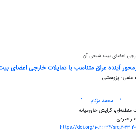
خارجی اعضای بیت شیعی آن
رمحور آینده عراق متناسب با تمایلات خارجی اعضای بی
له علمی- پژوهشی
2
1
محمد دژکام
منطقه‌ای، گرایش خاورمیانه
 راهبردی
https://doi.org/10.22034/srq.2023.4