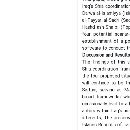
Iraq’s Shia coordinati
Daʿwa al-Islamiyya (Is
al-Tayyar al-Sadri (S
Ḥashd ash-Shaʿbi (Pop
four potential scenar
establishment of a po
software to conduct th
Discussion and Results
The findings of this s
Shia coordination fram
the four proposed situa
will continue to be th
Sistani, serving as Ma
broad frameworks whi
occasionally lead to ad
actors within Iraq’s un
interests. The preserva
Islamic Republic of Ir