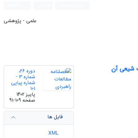
ورود به سامانه
ثبت نام
English
علمی - پژوهشی
ت شیعی آن
دوره 26،
شماره 3 -
شماره پیاپی
101
پاییز 1402
صفحه
91-109
فایل ها
XML