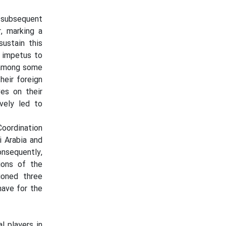
 subsequent
, marking a
ustain this
 impetus to
e among some
their foreign
ves on their
vely led to
oordination
i Arabia and
onsequently,
ions of the
ioned three
have for the
l players in