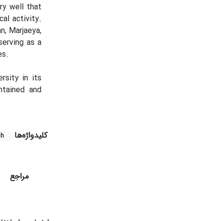
ry well that
al activity.
n, Marjaeya,
serving as a
es.
rsity in its
intained and
کلیدواژه‌ها
sh
مراجع