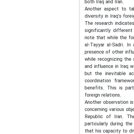
both Iraq and Iran.
Another aspect to ta
diversity in Iraq’s fore
The research indicates
significantly differen
note that while the fo
al-Tayyar al-Sadri. In
presence of other influ
while recognizing the 
and influence in Iraq w
but the inevitable a
coordination framewo
benefits. This is part
foreign relations.
Another observation is
concerning various obje
Republic of Iran. Th
particularly during th
that his capacity to di