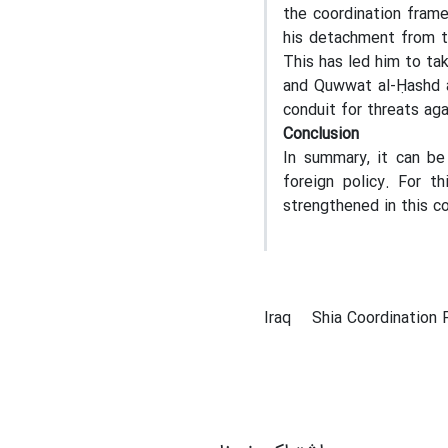
the coordination frame
his detachment from th
This has led him to ta
and Quwwat al-Ḥashd as
conduit for threats aga
Conclusion
In summary, it can be 
foreign policy. For th
strengthened in this c
Iraq
Shia Coordination