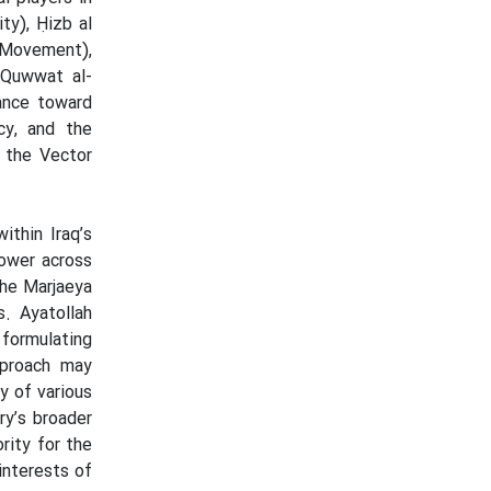
ty), Ḥizb al
m Movement),
h Quwwat al-
ance toward
cy, and the
 the Vector
ithin Iraq’s
power across
 the Marjaeya
s. Ayatollah
 formulating
pproach may
y of various
try’s broader
rity for the
interests of