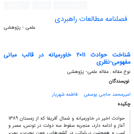
ورود به سامانه
ثبت نام
English
فصلنامه مطالعات راهبردی
علمی - پژوهشی
شناخت حوادث 2011 خاورمیانه در قالب مبانی
مفهومی-نظری
نوع مقاله : مقاله علمی- پژوهشی
نویسندگان
امیرمحمد حاجی‏ یوسفی
فاطمه شهریار
چکیده
حوادث اخیر در خاورمیانه و شمال آفریقا که از زمستان 1389
آغاز و ادامه دارد، منجربه سقوط سه دولت در تونس، مصر و
لیبی و همچنین بی‌ثباتی در کشورهایی چون بحرین، یمن،