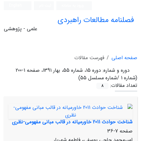
ورود به سامانه
ثبت نام
English
فصلنامه مطالعات راهبردی
علمی - پژوهشی
صفحه اصلی
فهرست مقالات
دوره و شماره:
دوره 15، شماره 55، بهار 1391، صفحه 1-200
(شماره 1 /شماره مسلسل 55)
تعداد مقالات:
8
شناخت حوادث 2011 خاورمیانه در قالب مبانی مفهومی-نظری
صفحه
7-36
امیرمحمد حاجی‏ یوسفی، فاطمه شهریار