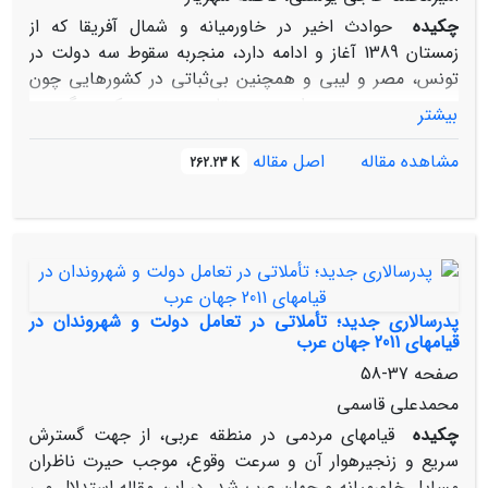
چکیده
حوادث اخیر در خاورمیانه و شمال آفریقا که از
زمستان 1389 آغاز و ادامه دارد، منجربه سقوط سه دولت در
تونس، مصر و لیبی و همچنین بی‌ثباتی در کشورهایی چون
بحرین، یمن، سوریه، اردن، عربستان سعودی و کویت گردیده
بیشتر
است. درپی این تحولات، مشخص شد نظریه‏ها و مفاهیم علم
سیاست نتوانستند این حوادث را پیش‌بینی نمایند و
مشاهده مقاله
اصل مقاله
262.23 K
نظریه‏پردازان درباره ماهیت، علل و پیامدهای آن دچار نوعی
سردرگمی هستند. در این مقاله، تلاش می‌شود با استفاده از
مفاهیم و نظریه‌های علوم سیاسی، شناخت مناسبی از این
تحولات به دست داده شود.
پدرسالاری جدید؛ تأملاتی در تعامل دولت و شهروندان در
قیام‏های 2011 جهان عرب
صفحه
37-58
محمدعلی قاسمی
چکیده
قیام‏های مردمی در منطقه عربی، از جهت گسترش
سریع و زنجیره‏وار آن و سرعت وقوع، موجب حیرت ناظران
مسایل خاورمیانه و جهان عرب شد. در این مقاله استدلال می