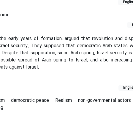
Engli
rimi
in the early years of formation, argued that revolution and dis
Israel security. They supposed that democratic Arab states w
. Despite that supposition, since Arab spring, Israel security i
sible spread of Arab spring to Israel, and also increasing 
eats against Israel.
Engli
ism
democratic peace
Realism
non-governmental actors
ng