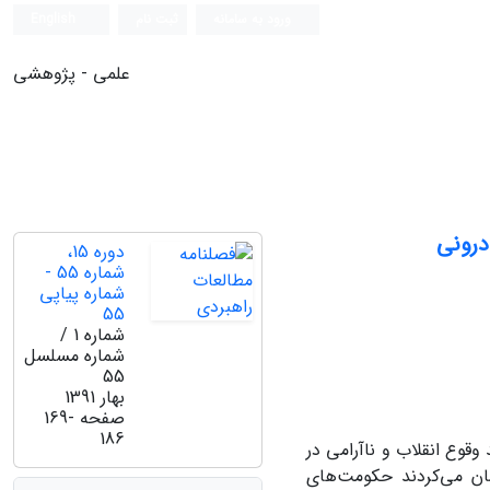
ورود به سامانه
ثبت نام
English
علمی - پژوهشی
درونی
دوره 15،
شماره 55 -
شماره پیاپی
55
شماره 1 /
شماره مسلسل
55
بهار 1391
صفحه
169-
186
قوع انقلاب و ناآرامی در
مان می‌کردند حکومت‌های