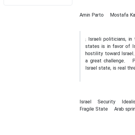
Amin Parto
Mostafa Ka
: Israeli politicians, 
states is in favor of 
hostility toward Israel
a great challenge. Pos
Israel state, is real thr
Israel
Security
Ideal
Fragile State
Arab spri