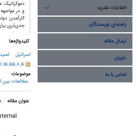
دموکراتیک عر
اطلاعات نشریه
و در مواجهه 
کارآمدن دولت
راهنمای نویسندگان
جدی‌تری برا
ارسال مقاله
کلیدواژه‌ها
اسرائیل
امنی
داوران
91.15.55.8.5
موضوعات
تماس با ما
مطالعات بین ال
عنوان مقاله
h
nternal