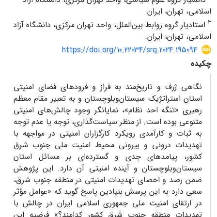
اسلامی، تهران، ایران.
3
استادیار گروه روابط بین‌الملل، واحد تهران مرکزی، دانشگاه آزاد
اسلامی، تهران، ایران.
https://doi.org/10.22034/srq.2024.195094
چکیده
نگاهی ژرف و تاریخ‌‏مند به فراز و فرودهای فضای امنیتی
استان استراتژیک سیستان‏‌وبلوچستان و به تعبیر مقام معظم
رهبری «تنگه احد نظام»، نمایانگر وجود چالش‌های امنیتی
متنوعی بوده است. از منظر سیاست‌گذاری، توجه یا عدم توجه
به ثبات و کارآمدی رویکرد کارگزاران امنیتی در مواجهه با
تهدیدات درونی و بیرونی محیط امنیت ملی جنوب شرق
کشور، پیامدهای جدی و گسترده‌ای بر مسائل استان
سیستان‏‌وبلوچستان و آینده امنیتی آن دارد. این پژوهش
ضمن رصد و احصای تهدیدات امنیتی در منطقه جنوب شرق،
سعی دارد به این پرسش بنیادین پاسخ گوید که «عوامل مؤثر
در ارتقای امنیت ملی جمهوری اسلامی ایران در چالش با
تهدیدات منطقه جنوب شرق کشور کدامند؟» فرضیه این