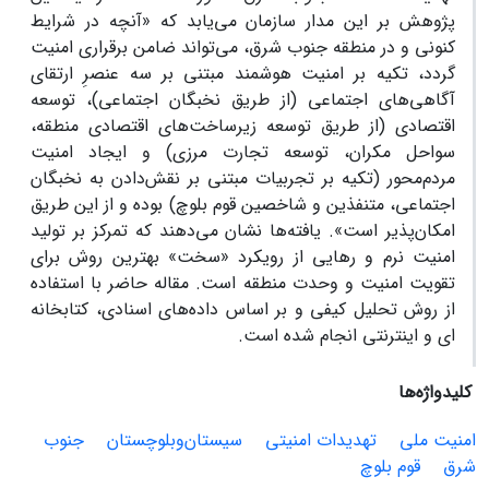
پژوهش بر این مدار سازمان می­‌یابد که «آنچه در شرایط
کنونی و در منطقه جنوب شرق، می­‌تواند ضامن برقراری امنیت
گردد، تکیه بر امنیت هوشمند مبتنی بر سه عنصرِ ارتقای
آگاهی‏‌های اجتماعی (از طریق نخبگان اجتماعی)، توسعه
اقتصادی (از طریق توسعه زیرساخت‏‌های اقتصادی منطقه،
سواحل مکران، توسعه تجارت مرزی) و ایجاد امنیت
مردم‌محور (تکیه بر تجربیات مبتنی بر نقش‌‏دادن به نخبگان
اجتماعی، متنفذین و شاخصین قوم بلوچ) بوده و از این طریق
امکان‏‌پذیر است». یافته‏‌ها نشان می‏‌دهند که تمرکز بر تولید
امنیت نرم و رهایی از رویکرد «سخت» بهترین روش برای
تقویت امنیت و وحدت منطقه است. مقاله حاضر با استفاده
از روش تحلیل کیفی و بر اساس داده‌‏های اسنادی، کتابخانه­‌
ای و اینترنتی انجام شده است.
کلیدواژه‌ها
امنیت ملی
تهدیدات امنیتی
سیستان‌‏وبلوچستان
جنوب
شرق
قوم بلوچ