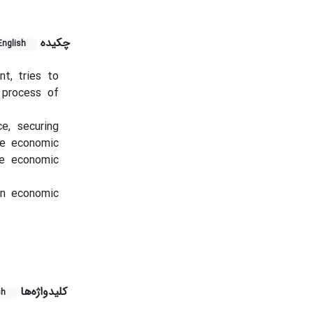
چکیده
English
t, tries to
 process of
e, securing
he economic
he economic
 in economic
کلیدواژه‌ها
sh