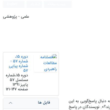
ورود به سامانه
ثبت نام
English
علمی - پژوهشی
دوره 15،
شماره 57 -
شماره پیاپی
57
دوره 15،شماره
مسلسل 57
پاییز 1391
صفحه
121-147
 دنبال پاسخ‌گویی به این
فایل ها
د؟». نویسندگان در پاسخ