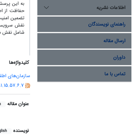
به این پرسش 
اطلاعات نشریه
حفاظت از اطل
تضمین امنیت 
راهنمای نویسندگان
نقش سرویس‌ه
شامل نقش شنا
ارسال مقاله
داوران
کلیدواژه‌ها
تماس با ما
سازمان‌های اطل
91.15.57.6.7
عنوان مقاله
h
نویسنده
lish