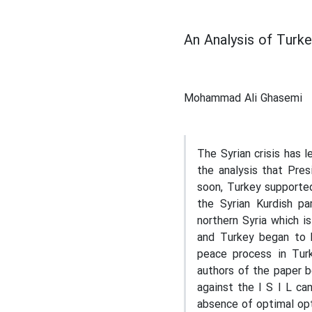
An Analysis of Turke
Mohammad Ali Ghasemi
The Syrian crisis has 
the analysis that Pre
soon, Turkey supported
the Syrian Kurdish p
northern Syria which is
and Turkey began to 
peace process in Tur
authors of the paper b
against the I S I L ca
absence of optimal opt