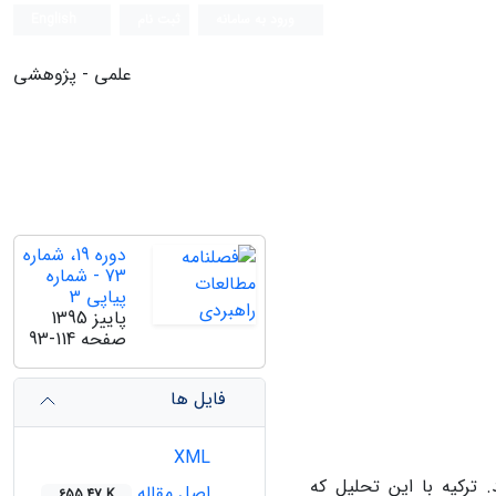
ورود به سامانه
ثبت نام
English
علمی - پژوهشی
دوره 19، شماره
73 - شماره
پیاپی 3
پاییز 1395
صفحه
93-114
فایل ها
XML
 ترکیه با این تحلیل که
اصل مقاله
655.47 K