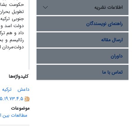
حکومت بشار 
اطلاعات نشریه
تطویل بحران،
جنوبی ترکیه
راهنمای نویسندگان
دولت اسد و پ
داد و هم ترک
ارسال مقاله
رئالیسم و بح
دولت‌مردان ا
داوران
تماس با ما
کلیدواژه‌ها
داعش
ترکیه
95.19.73.4.5
موضوعات
مطالعات بین ال