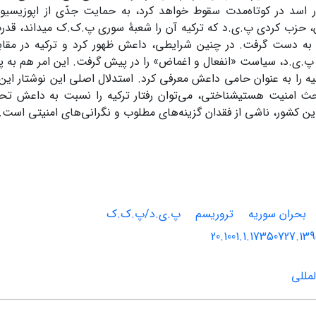
اسد در کوتاه‌مدت سقوط خواهد کرد، به حمایت جدّی از اپوزیسی
 حزب کردی پ.ی.د که ترکیه آن را شعبۀ سوری پ.ک.ک می‏داند، قدرت 
 به‏ دست گرفت. در چنین شرایطی، داعش ظهور کرد و ترکیه در مقابل
.ی.د، سیاست «انفعال و اغماض» را در پیش گرفت. این امر هم به پر
یه را به‏ عنوان حامی داعش معرفی کرد. استدلال اصلی این نوشتار این
ث امنیت هستی‏شناختی، می‌توان رفتار ترکیه را نسبت به داعش تحلی
ین کشور، ناشی از فقدان گزینه‌های مطلوب و نگرانی‌های امنیتی است.
بحران سوریه
تروریسم
پ.ی.د/پ.ک.ک
20.1001.1.17350727.13
مللی