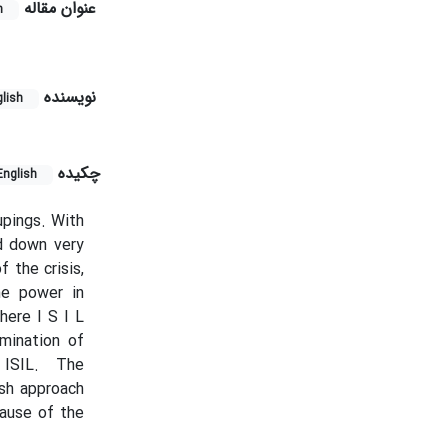
عنوان مقاله
h
نویسنده
lish
چکیده
English
upings. With
d down very
 the crisis,
he power in
here I S I L
mination of
t ISIL. The
ish approach
cause of the