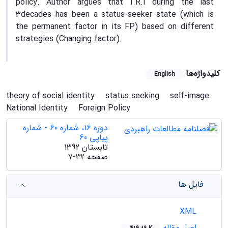
policy. Author argues that I.R.I during the last
3decades has been a status-seeker state (which is
the permanent factor in its FP) based on different
strategies (Changing factor).
کلیدواژه‌ها
English
theory of social identity
status seeking
self-image
National Identity
Foreign Policy
دوره 16، شماره 60 - شماره
پیاپی 60
تابستان 1392
صفحه
7-32
فایل ها
XML
اصل مقاله