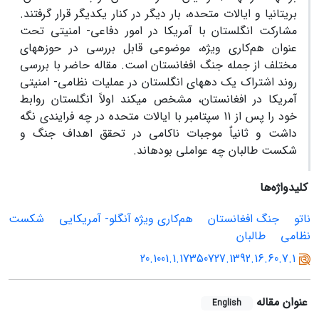
بریتانیا و ایالات متحده، بار دیگر در کنار یکدیگر قرار گرفتند.
مشارکت انگلستان با آمریکا در امور دفاعی- امنیتی تحت
عنوان هم‌کاری ویژه، موضوعی قابل بررسی در حوزه‏های
مختلف از جمله جنگ افغانستان است. مقاله حاضر با بررسی
روند اشتراک یک دهه‏ای انگلستان در عملیات نظامی- امنیتی
آمریکا در افغانستان، مشخص می‏کند اولاً انگلستان روابط
خود را پس از 11 سپتامبر با ایالات متحده در چه فرایندی نگه
داشت و ثانیاٌ موجبات ناکامی در تحقق اهداف جنگ و
شکست طالبان چه عواملی بوده‏اند.
کلیدواژه‌ها
ناتو
جنگ افغانستان
هم‌کاری ویژه آنگلو- آمریکایی
شکست
نظامی
طالبان
20.1001.1.17350727.1392.16.60.7.1
عنوان مقاله
English