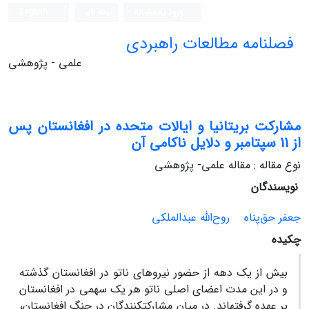
ورود به سامانه
ثبت نام
English
فصلنامه مطالعات راهبردی
علمی - پژوهشی
مشارکت بریتانیا و ایالات متحده در افغانستان پس
از 11 سپتامبر و دلایل ناکامی آن
نوع مقاله : مقاله علمی- پژوهشی
نویسندگان
جعفر حق‌پناه
روح‌الله عبدالملکی
چکیده
بیش از یک دهه از حضور نیروهای ناتو در افغانستان گذشته
و در این مدت اعضای اصلی ناتو هر یک سهمی در افغانستان
بر عهده گرفته‏اند. در میان مشارکت‏کنندگان در جنگ افغانستان،