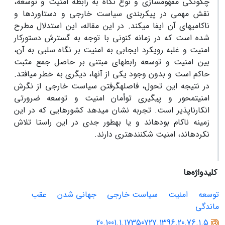
چگونگی مفهوم‏سازی و نوع نگاه به‏ رابطه امنیت و توسعه،
نقش مهمی در پیکربندی سیاست‏ خارجی و دستاوردها و
ناکامی‏های آن ایفا می‏کند. در این مقاله، این استدلال مطرح
شده است که در زمانه کنونی با توجه به گسترش دستورکار
امنیت و غلبه رویکرد ایجابی به امنیت بر نگاه سلبی به آن،
بین امنیت و توسعه رابطه‏ای مبتنی بر حاصل جمع مثبت
حاکم است و بدون وجود یکی از آن‏ها، دیگری به خطر می‏افتد.
در نتیجه این تحول، فاصله‏گرفتن سیاست خارجی از نگرش
امنیت‏محور و پیگیری توأمان امنیت و توسعه ضرورتی
انکارناپذیر است. تجربه نشان می‏دهد کشورهایی که در این
زمینه ناکام بوده‏اند و یا به‏طور جدی در این راستا تلاش
نکرده‏اند، امنیت شکننده‏تری دارند.
کلیدواژه‌ها
توسعه
امنیت
سیاست خارجی
جهانی‏ شدن
عقب‏
ماندگی
20.1001.1.17350727.1396.20.76.1.5