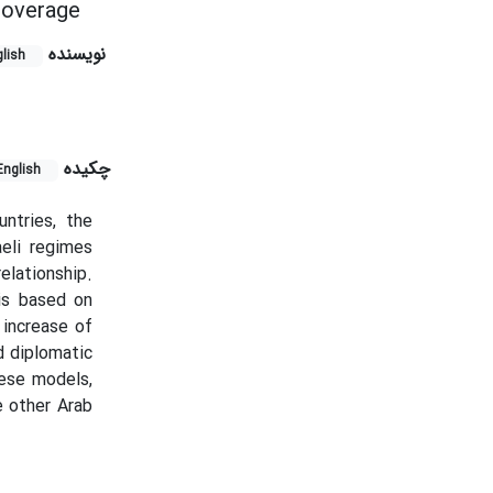
 Coverage
نویسنده
lish
چکیده
English
untries, the
aeli regimes
elationship.
 is based on
 increase of
d diplomatic
hese models,
e other Arab