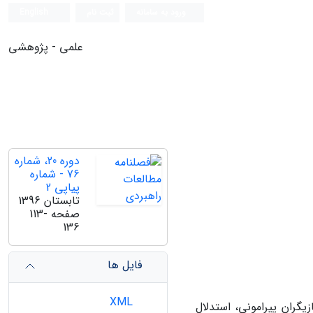
ورود به سامانه
ثبت نام
English
علمی - پژوهشی
دوره 20، شماره
76 - شماره
پیاپی 2
تابستان 1396
صفحه
113-
136
فایل ها
XML
یگران پیرامونی، استدلال