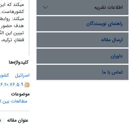
می‏کند که ای
اطلاعات نشریه
کشورهاست. بر
می‏کند: رواب
راهنمای نویسندگان
هدف حضور در 
تبیین این ال
ارسال مقاله
قفقاز، ترکیه
داوران
کلیدواژه‌ها
تماس با ما
اسرائیل
کشور
96.20.76.5.9
موضوعات
مطالعات بین ال
عنوان مقاله
h