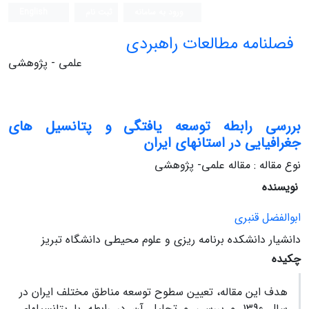
ورود به سامانه
ثبت نام
English
فصلنامه مطالعات راهبردی
علمی - پژوهشی
بررسی رابطه‏ توسعه‏ یافتگی و پتانسیل‏ های
جغرافیایی در استان‏های ایران
نوع مقاله : مقاله علمی- پژوهشی
نویسنده
ابوالفضل قنبری
دانشیار دانشکده برنامه‏ ریزی و علوم محیطی دانشگاه تبریز
چکیده
هدف این مقاله‏، تعیین سطوح توسعه مناطق مختلف ایران در
سال 1390 و بررسی و تحلیل آن در رابطه با پتانسیل‏های