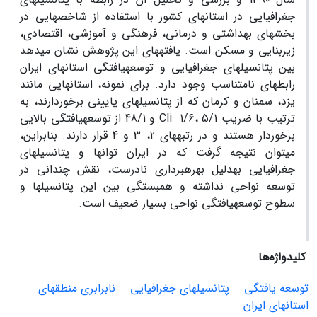
جغرافیایی در استان‏های کشور با استفاده از شاخص‏هایی در
بخش‏های بهداشتی و درمانی، فرهنگی و آموزشی، اقتصادی،
زیربنایی و مسکن است. یافته‏های این پژوهش نشان می‏دهد
بین پتانسیل‏های جغرافیایی و توسعه‏یافتگی استان‏های ایران
رابطه‏‏ای نامتناسب وجود دارد. برای نمونه، استان‏هایی مانند
یزد، سمنان و کرمان که از پتانسیل‏های پایینی برخوردارند، به
ترتیب با ضریب Cli 1/6، 5/1 و 48/1 از توسعه‏یافتگی بالایی
برخوردار هستند و در رتبه‏های 2، 3 و 4 قرار دارند. بنابراین،
می‏توان نتیجه گرفت که در ایران توان‏ها و پتانسیل‏های
جغرافیایی به‏دلیل بهره‏‏برداری نادرست، نقش چندانی در
توسعه‏ نواحی نداشته و همبستگی بین این پتانسیل‏ها و
سطوح توسعه‏یافتگی نواحی بسیار ضعیف است.
کلیدواژه‌ها
توسعه‏ یافتگی
پتانسیل‏های جغرافیایی
نابرابری منطقه‏ای
استان‏های ایران