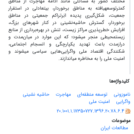
مختلف کشور به مسائلی مانند ادامه مهاجرت از مناطق
کمترتوسعه‏یافته به مناطق برخوردار، بی‏تعادلی در استقرار
جمعیت، شکل‌گیری پدیده ابَرتراکم جمعیتی در مناطق
برخوردار، گسترش حاشیه‌نشینی در کنار شهرهای بزرگ،
افزایش خطر‌پذیری مراکز زیست، تنش در بهره‌برداری از منابع
زیست‏محیطی منجر می‏شود؛ که این موارد در میان‌مدت و
درازمدت باعث تهدید یکپارچگی و انسجام اجتماعی،
شکنندگی اقتصاد ملی واگرایی‌هایی سیاسی می‏شوند و
امنیت ملی را به مخاطره می‏اندازند.
کلیدواژه‌ها
ناموزونی
توسعه منطقه‌ای
مهاجرت
حاشیه‏ نشینی
واگرایی
امنیت ملی
20.1001.1.17350727.1396.20.78.6.4
موضوعات
مطالعات ایران