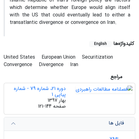
Islamic Republic of Iran's foreign policy are factors
which determine whether Europe would align itself
with the US that could eventually lead to either a
transatlantic divergence or convergence on Iran.
کلیدواژه‌ها
English
United States
European Union
Securitization
Convergence
Divergence
Iran
مراجع
دوره 21، شماره 79 - شماره
پیاپی 1
بهار 1397
صفحه
121-144
فایل ها