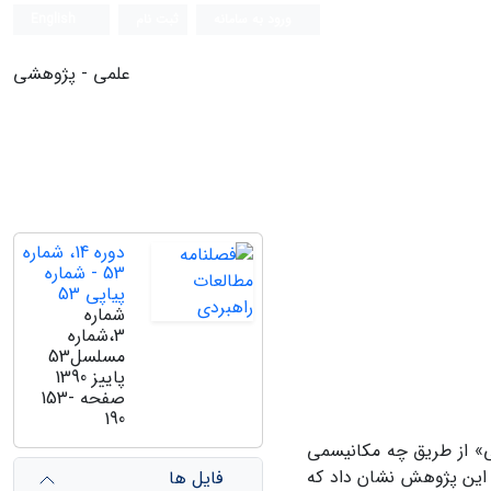
ورود به سامانه
ثبت نام
English
علمی - پژوهشی
دوره 14، شماره
53 - شماره
پیاپی 53
شماره
3،شماره
مسلسل53
پاییز 1390
صفحه
153-
190
» از طریق چه مکانیسمی
 این پژوهش نشان داد که
فایل ها