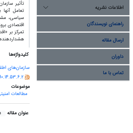
تأثیر سازمان
اطلاعات نشریه
تعامل آنها
سیاسی، مشر
راهنمای نویسندگان
اقتصادی بروز
تمرکز بر «اق
هشداردهنده
ارسال مقاله
کلیدواژه‌ها
داوران
سازمان‌های اطل
تماس با ما
90.14.53.6.2
موضوعات
مطالعات امنیت
عنوان مقاله
h