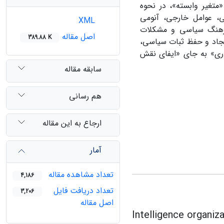
متغیر وابسته»، در نحوه
، عوامل خارجی، آنومی
XML
فرهنگ سیاسی و مشکلات
اصل مقاله
389.88 K
 ایجاد و حفظ ثبات سیاسی،
اری» به جای «ایفای نقش
سابقه مقاله
هم رسانی
ارجاع به این مقاله
آمار
تعداد مشاهده مقاله
4,186
تعداد دریافت فایل
3,206
اصل مقاله
Intelligence organiza