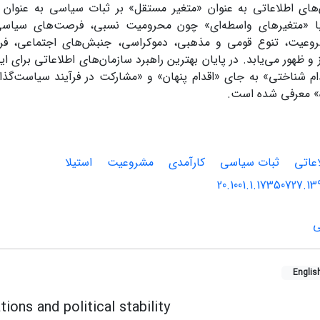
‌های اطلاعاتی به عنوان «متغیر مستقل» بر ثبات سیاسی به عنوان «
 با «متغیرهای واسطه‌ای» چون محرومیت نسبی، فرصت‌های سیاسی
وعیت، تنوع قومی و مذهبی، دموکراسی، جنبش‌های اجتماعی، 
 و ظهور می‌یابد. در پایان بهترین راهبرد سازمان‌های اطلاعاتی برای
دام شناختی» به جای «اقدام پنهان» و «مشارکت در فرآیند سیاست‌گذ
» معرفی شده است.
اعاتی
ثبات سیاسی
کارآمدی
مشروعیت
استیلا
20.1001.1.17350727.13
ی
Englis
tions and political stability