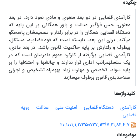
چکیده
کارآمدی قضایی در دو بعد معنوی و مادی نمود دارد. در بعد
معنوی، حس فراگیر عدالت و باور همگانی بر این پایه که
دستگاه قضایی همگان را در برابر رفتار و تصمیمشان پاسخگو
می‏کند. برای این بعد، بایسته است که قوه قضاییه، مستقل،
بی‏طرف و رفتارش بر پایه حاکمیت قانون باشد. در بعد مادی،
کارآمدی قضایی برگرفته از کارکرد عموم دادرسان است که در
یک سلسله‏مراتب اداری قرار ندارند و چالش‏ها و اختلاف‏ها را بر
پایه سواد، تخصص و مهارت زیاد به‏همراه تشخیص و اجرای
صلاحدیدی قانون برطرف می‏سازند
کلیدواژه‌ها
کارآمدی
دستگاه قضایی
امنیت ملی
عدالت
رویه
قضایی
20.1001.1.17350727.1397.21.82.4.7
موضوعات