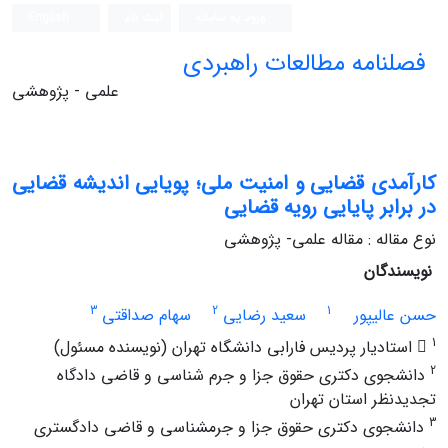
ورود به سامانه
ثبت نام
English
فصلنامه مطالعات راهبردی
علمی - پژوهشی
کارآمدی قضایی و امنیت ملی؛ پویایی اندیشه قضایی
در برابر پایایی رویه قضایی
نوع مقاله : مقاله علمی- پژوهشی
نویسندگان
3
2
1
حسن عالی‏پور
سعید رضایی
سهام صداقتی
1
 استادیار پردیس فارابی دانشگاه تهران (نویسنده مسئول)
2
دانشجوی دکتری حقوق جزا و جرم‏ شناسی و قاضی دادگاه
تجدیدنظر استان تهران
3
دانشجوی دکتری حقوق جزا و جرم‏شناسی و قاضی دادگستری