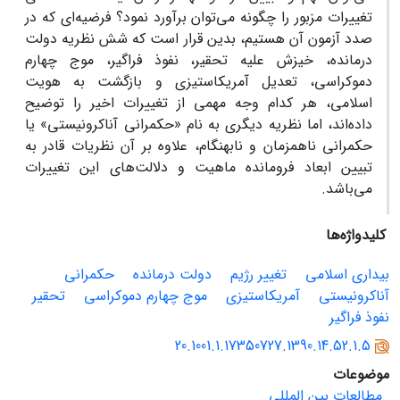
تغییرات مزبور را چگونه می‌توان برآورد نمود؟ فرضیه‌ای که در
صدد آزمون آن هستیم، بدین قرار است که شش نظریه دولت
درمانده، خیزش علیه تحقیر، نفوذ فراگیر، موج چهارم
دموکراسی، تعدیل آمریکاستیزی و بازگشت به هویت
اسلامی، هر کدام وجه مهمی از تغییرات اخیر را توضیح
داده‌اند، اما نظریه‌ دیگری به نام «حکم‏رانی آناکرونیستی» یا
حکم‏رانی نا‌همزمان و نا‌بهنگام، علاوه بر آن نظریات قادر به
تبیین ابعاد فرومانده ماهیت و دلالت‌های این تغییرات
می‌باشد.
کلیدواژه‌ها
بیداری اسلامی
تغییر رژیم
دولت درمانده
حکم‏رانی
آناکرونیستی
آمریکاستیزی
موج چهارم دموکراسی
تحقیر
نفوذ فراگیر
20.1001.1.17350727.1390.14.52.1.5
موضوعات
مطالعات بین المللی