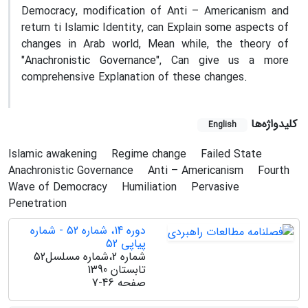
Democracy, modification of Anti – Americanism and
return ti Islamic Identity, can Explain some aspects of
changes in Arab world, Mean while, the theory of
"Anachronistic Governance", Can give us a more
comprehensive Explanation of these changes.
کلیدواژه‌ها
English
Islamic awakening
Regime change
Failed State
Anachronistic Governance
Anti – Americanism
Fourth
Wave of Democracy
Humiliation
Pervasive
Penetration
دوره 14، شماره 52 - شماره
پیاپی 52
شماره 2،شماره مسلسل52
تابستان 1390
صفحه
7-46