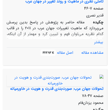
تأملی نظری در ماهیت و روند تغییر در جهان عرب
صفحه
7-46
قدیر نصری
چکیده
مقاله حاضر به پژوهش در پاسخ بدین پرسش
می‌پردازد که ماهیت تغییرات جهان عرب در 2011 را در قالب
کدام نظریه می‌توان فهم و تبیین کرد و مهمتر از آن اینکه،
آهنگ آتی تغییرات مزبور را چگونه می‌توان برآورد نمود؟
بیشتر
فرضیه‌ای که در صدد آزمون آن هستیم، بدین قرار است که
شش نظریه دولت درمانده، خیزش علیه تحقیر، نفوذ فراگیر،
مشاهده مقاله
اصل مقاله
323.93 K
موج چهارم دموکراسی، تعدیل آمریکاستیزی و بازگشت به
هویت اسلامی، هر کدام وجه مهمی از تغییرات اخیر را توضیح
داده‌اند، اما نظریه‌ دیگری به نام «حکم‏رانی آناکرونیستی» یا
حکم‏رانی نا‌همزمان و نا‌بهنگام، علاوه بر آن نظریات قادر به
تبیین ابعاد فرومانده ماهیت و دلالت‌های این تغییرات
می‌باشد.
تحولات جهان عرب: صورت‌بندی قدرت و هویت در خاورمیانه
صفحه
47-78
محمود یزدان‌فام
چکیده