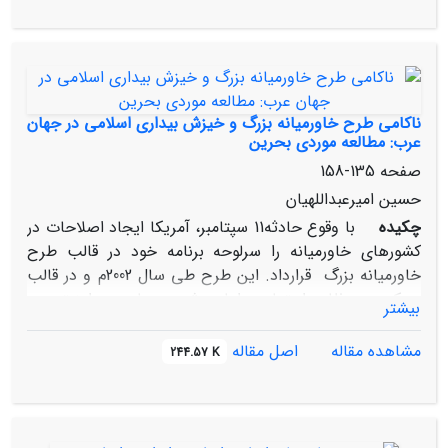
دیدگاه‏های جامعه‏شناسی سیاسی صرف غربی مطالعه کرد. از
همین زاویه است که این نوشتار سعی می‌کند از منظر
نظریه‌های انتقادی و مطرح‏شده از سوی نویسندگان عرب، به
بررسی و کندوکاو انقلاب‌های عربی بپردازد.
ناکامی طرح خاورمیانه بزرگ و خیزش بیداری اسلامی در جهان
عرب: مطالعه موردی بحرین
صفحه
135-158
حسین امیرعبداللهیان
چکیده
با وقوع حادثه11 سپتامبر، آمریکا ایجاد اصلاحات در
کشورهای خاورمیانه را سرلوحه برنامه خود در قالب طرح
خاورمیانه بزرگ قرارداد. این طرح طی سال 2002م و در قالب
رویکردی به ظاهر اجتماعی، اما به شدت سیاسی – امنیتی در
بیشتر
دستور کار سیاست خارجی آمریکا قرار گرفت. عدم اشراف و
توجه طراحان این سیاست به عوامل جامعه‏شناختی در منطقه،
مشاهده مقاله
اصل مقاله
244.57 K
سهم شگرفی در عدم موفقیت و ناکامی طرح مزبور داشت.
تحولات یکسال اخیر خاورمیانه که متأثر از بیداری اسلامی در
حوزه عربی است، بازتاب ناکمی این طرح به شمار می‏رود. در
این راستا، یکی از دلایل موفقیت و تداوم حضور مردم در