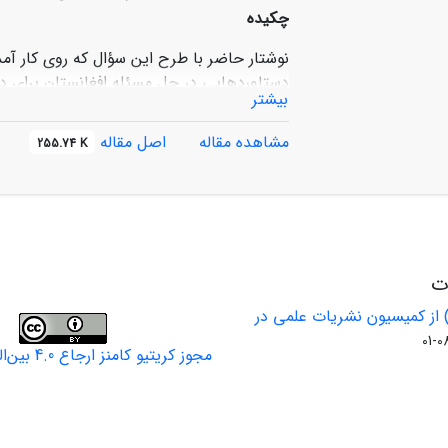
چکیده
نوشتار حاضر با طرح این سؤال که روی کار آم
دستاوردهایی در حل مسئله افغانستان برای دو
بیشتر
اتخاذ چنین سیاستی منجر به هر چه نزدیکترش
سوی آتلانتیک در حل مسئله افغانستان شده اس
مشاهده مقاله
اصل مقاله
255.74 K
افغانستان زمانی به موفقیت دست خواهد یافت
بیشتر آمریکا به «قدرت نرم» را در پی داشته ب
ات
 از کمیسیون نشریات علمی در
مجوز کریتیو کامنز ارجاع 4.0 بین‌المللی