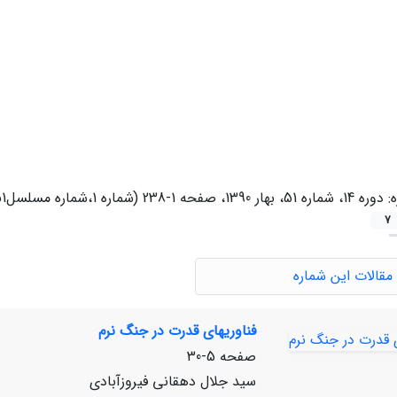
ه:
دوره 14، شماره 51، بهار 1390، صفحه 1-238 (شماره 1،شماره مسلسل51)
7
مقالات این شماره
فناوری‏های قدرت در جنگ نرم
صفحه
5-30
سید جلال دهقانی فیروزآبادی