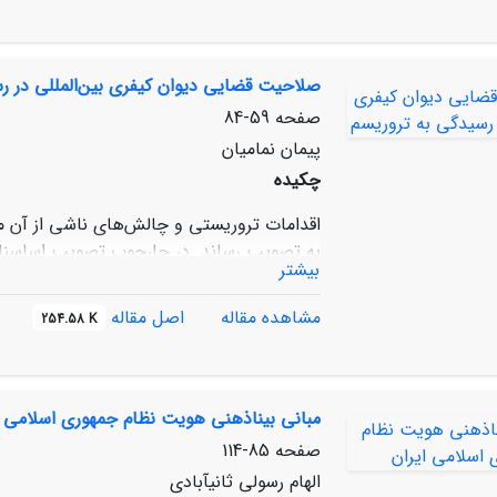
جامعه است که می‌توان آنها را در چهره‌ سرم
سرمایه اجتماعی، به شیوه‌های مختلف، از جم
اقتصادی، پیش‌گیری از انفعال سیاسی- اجتما
صلاحیت قضایی دیوان کیفری بین‌المللی در ر
تعمیق اعتماد، در پایداری امنیت ملی، نقش مس
صفحه
59-84
پیمان نمامیان
چکیده
اقدامات تروریستی و چالش‌های ناشی از آن موج
بیشتر
پیش‌نویس دیوان کیفری بین‌المللی، پیشنهاد
مشاهده مقاله
اصل مقاله
254.58 K
قضایی دیوان از جمله «جرایم معاهداتی» شامل
کنوانسیون‌های چهارگانة
صلاحیت قضایی دیوان قرار نگیرد. با وجود این
تعریف یکی از جرایمی قرار گیرند که پیشتر در
مبانی بیناذهنی هویت نظام جمهوری اسلامی ا
صفحه
85-114
الهام رسولی ثانی‏آبادی