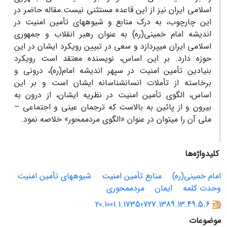
اسلامی ایران نیز از این قاعده مستثنی نیست.مقاله حاضر در
این چارچوب، به درک منابع و شیوه‏های تأمین امنیت در
اندیشه امام خمینی(ره) به عنوان رهبر انقلاب و جمهوری
اسلامی ایران می‏پردازد و سعی در تبیین رویکرد ایشان در این
حوزه دارد. بر این اساس، نویسنده معتقد است رویکرد
بنیادین تأمین امنیت در سپهر اندیشه امام(ره)، درونی و
برخاسته از تأملات انسان‏شناسانه ایشان است و بر این
اساس، الگوی تأمین امنیت در نظریه ایشان، از درون به
بیرون و از پائین به بالاست که ترجمان عینی و اجتماعی –
ملی آن را می‏توان در عنوان «الگوی مردم‏محور» خلاصه نمود.
کلیدواژه‌ها
امام خمینی(ره)
منابع تأمین امنیت
شیوه‏های تأمین امنیت
وحدت کلمه
ایمان
مردم‏محوری
20.1001.1.17350727.1389.13.49.5.6
موضوعات