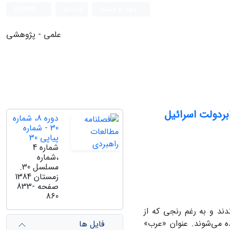
ورود به سامانه
ثبت نام
English
علمی - پژوهشی
دوره 8، شماره
30 - شماره
پیاپی 30
شماره 4
،شماره
مسلسل 30.
زمستان 1384
صفحه
833-
860
1948 در موطن خود باقی ماندند و به رغم رنجی که از
می‌بردند، حاضر نشدند آن را ترک کنند، «اعراب 48» نامیده می‌شوند. عنوان «عرب»
فایل ها