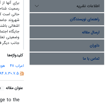
برای آنها از
اطلاعات نشریه
راهنمای نویسندگان
شهروند جامع
اشغالی باشند
ارسال مقاله
وضعیتی تعلیق
جانب دیگر فل
داوران
کلیدواژه‌ها
تماس با ما
اعراب 48
هوی
384.8.30.7.5
عنوان مقاله
h
nge to the