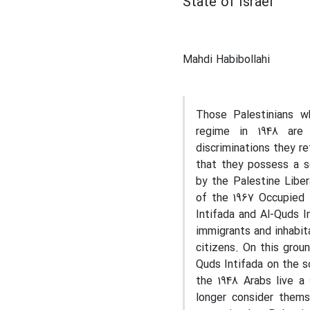
State of Israel
Mahdi Habibollahi
Those Palestinians w
regime in 1948 are c
discriminations they re
that they possess a se
by the Palestine Libe
of the 1967 Occupied T
Intifada and Al-Quds I
immigrants and inhabit
citizens. On this groun
Quds Intifada on the s
the 1948 Arabs live a
longer consider thems