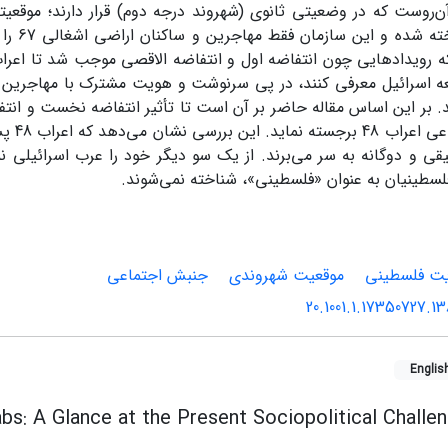
 آن‌روست که در وضعیتی ثانوی (شهروند درجه دوم) قرار دارند؛ موقعی
رسمیت شنا
ه اسرائیل معرفی کنند، در پی سرنوشت و هویت مشترک با مهاجرین 
. بر این اساس مقاله حاضر بر آن است تا تأثیر انتفاضه نخست و انتف
جایگاه ا
ی و دوگانه به سر می‌برند. از یک سو دیگر خود را عرب اسرائیلی نمی
سطینیان به عنوان «فلسطینی»، شناخته نمی‌شوند.
ت فلسطینی
موقعیت شهروندی
جنبش اجتماعی
20.1001.1.17350727.1
Englis
abs: A Glance at the Present Sociopolitical Challe