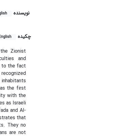
نویسنده
lish
چکیده
English
the Zionist
culties and
 to the fact
s recognized
inhabitants
as the first
ity with the
s as Israeli
fada and Al-
strates that
ts. They no
ans are not