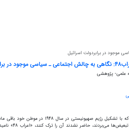
ابردولت اسرائیل
له علمی- پژوهشی
ی
فلسطینیانی که با تشکیل رژیم صهیونیستی در سال 
ناملایمات و تبعیض‌ها 