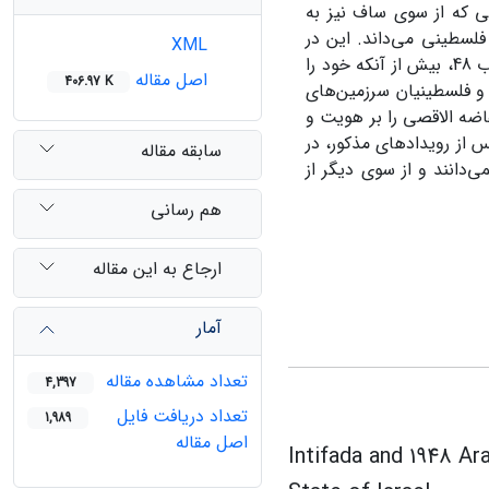
تی که از سوی ساف نیز به
خته شده و این سازمان فقط مهاجرین و ساکنان اراضی اشغالی 67 را فلسطینی می‌داند. این در
XML
حالی است که رویدادهایی چون انتفاضه اول و انتفاضه الاقصی موجب شد تا اعراب 48، بیش از آنکه خود را
اصل مقاله
406.97 K
و فلسطینیان سرزمین‌های
اضه الاقصی را بر هویت و
جتماعی اعراب 48 برجسته نماید. این بررسی نشان می‌دهد که اعراب 48 پس از رویدادهای مذکور، در
سابقه مقاله
‌دانند و از سوی دیگر از
هم رسانی
ارجاع به این مقاله
آمار
تعداد مشاهده مقاله
4,397
تعداد دریافت فایل
1,989
اصل مقاله
Intifada and 1948 Ar