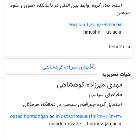
استاد تمام گروه روابط بین الملل در دانشکده حقوق و علوم
سیاسی
lawpol.ut.ac.ir/~hmoshir
ut.ac.ir
hmoshir
h-index:
10
هیات تحریریه
مهدی میرزاده کوهشاهی
جغرافیای سیاسی
استادیار گروه جغرافیای سیاسی در دانشگاه هرمزگان
ostad.hormozgan.ac.ir/ostad/resualtfni?m=393037
hormozgan.ac.ir
mahdi.mirzade