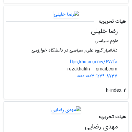
هیات تحریریه
رضا خلیلی
علوم سیاسی
دانشیار گروه علوم سیاسی در دانشگاه خوارزمی
flps.khu.ac.ir/cv/67/fa
gmail.com
rezakhalili1
0000-0003-1279-8737
h-index:
2
هیات تحریریه
مهدی رضایی