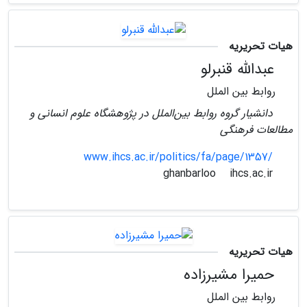
هیات تحریریه
عبدالله قنبرلو
روابط بین الملل
دانشیار گروه روابط بین‌الملل در پژوهشگاه علوم انسانی و
مطالعات فرهنگی
www.ihcs.ac.ir/politics/fa/page/1357/
ihcs.ac.ir
ghanbarloo
هیات تحریریه
حمیرا مشیرزاده
روابط بین الملل