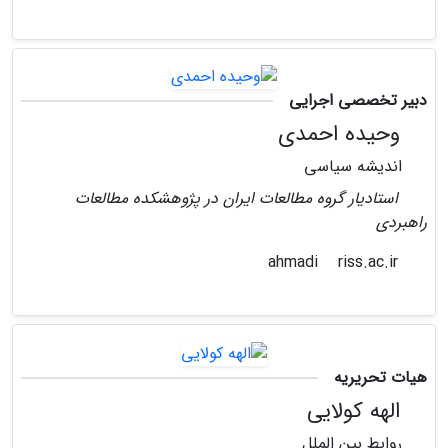
دبیر تخصصی اجرایی
وحیده احمدی
اندیشه سیاسی
استادیار گروه مطالعات ایران در پژوهشکده مطالعات
راهبردی
riss.ac.ir
ahmadi
هیات تحریریه
الهه کولایی
روابط بین الملل