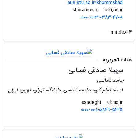
aris.atu.ac.ir/khoramshad
atu.ac.ir
khoramshad
0000-0003-0383-4708
h-index:
4
هیات تحریریه
سهیلا صادقی فسایی
جامعه‌شناسی
استاد تمام گروه جامعه شناسی، دانشگاه تهران، تهران، ایران
ut.ac.ir
ssadeghi
0000-0001-5849-542X