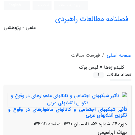
ورود به سامانه
ثبت نام
English
فصلنامه مطالعات راهبردی
علمی - پژوهشی
صفحه اصلی
فهرست مقالات
کلیدواژه‌ها =
فیس بوک
تعداد مقالات:
1
تأثیر شبکه‏های اجتماعی و کانال‏های ماهواره‏ای در وقوع و
تکوین انقلاب‏های عربی
دوره 14، شماره 52، تابستان 1390، صفحه
111-134
نبی‏الله ابراهیمی